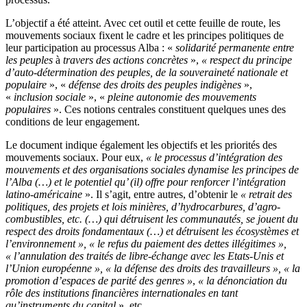
L’objectif a été atteint. Avec cet outil et cette feuille de route, les
mouvements sociaux fixent le cadre et les principes politiques de
leur participation au processus Alba : «
solidarité permanente entre
les peuples
à
travers des actions concrètes
»,
« respect du principe
d’auto-détermination des peuples, de la souveraineté nationale et
populaire
», «
défense des droits des peuples indigènes
»,
«
inclusion sociale
», «
pleine autonomie des mouvements
populaires
». Ces notions centrales constituent quelques unes des
conditions de leur engagement.
Le document indique également les objectifs et les priorités des
mouvements sociaux. Pour eux,
« le processus d’intégration des
mouvements et des organisations sociales dynamise les principes de
l’Alba (…) et le potentiel qu’ (il) offre pour renforcer l’intégration
latino-américaine
». Il s’agit, entre autres, d’obtenir le
« retrait des
politiques, des projets et lois minières, d’hydrocarbures, d’agro-
combustibles, etc. (…) qui détruisent les communautés, se jouent du
respect des droits fondamentaux (…) et détruisent les écosystèmes et
l’environnement », « le refus du paiement des dettes illégitimes »,
« l’annulation des traités de libre-échange avec les Etats-Unis et
l’Union européenne », « la défense des droits des travailleurs », « la
promotion d’espaces de parité des genres »
,
« la dénonciation du
rôle des institutions financières internationales en tant
qu’instruments du capital
», etc.