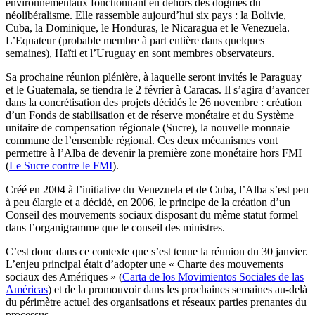
environnementaux fonctionnant en dehors des dogmes du
néolibéralisme. Elle rassemble aujourd’hui six pays : la Bolivie,
Cuba, la Dominique, le Honduras, le Nicaragua et le Venezuela.
L’Equateur (probable membre à part entière dans quelques
semaines), Haïti et l’Uruguay en sont membres observateurs.
Sa prochaine réunion plénière, à laquelle seront invités le Paraguay
et le Guatemala, se tiendra le 2 février à Caracas. Il s’agira d’avancer
dans la concrétisation des projets décidés le 26 novembre : création
d’un Fonds de stabilisation et de réserve monétaire et du Système
unitaire de compensation régionale (Sucre), la nouvelle monnaie
commune de l’ensemble régional. Ces deux mécanismes vont
permettre à l’Alba de devenir la première zone monétaire hors FMI
(
Le Sucre contre le FMI
).
Créé en 2004 à l’initiative du Venezuela et de Cuba, l’Alba s’est peu
à peu élargie et a décidé, en 2006, le principe de la création d’un
Conseil des mouvements sociaux disposant du même statut formel
dans l’organigramme que le conseil des ministres.
C’est donc dans ce contexte que s’est tenue la réunion du 30 janvier.
L’enjeu principal était d’adopter une « Charte des mouvements
sociaux des Amériques » (
Carta de los Movimientos Sociales de las
Américas
) et de la promouvoir dans les prochaines semaines au-delà
du périmètre actuel des organisations et réseaux parties prenantes du
processus.