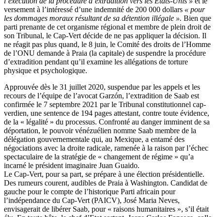
l’exécution de la procédure d’extradition vers les Etats-Unis »
et le
versement à l’intéressé d’une indemnité de 200 000 dollars
« pour
les dommages moraux résultant de sa détention illégale ».
Bien que
parti prenante de cet organisme régional et membre de plein droit de
son Tribunal, le Cap-Vert décide de ne pas appliquer la décision. Il
ne réagit pas plus quand, le 8 juin, le Comité des droits de l’Homme
de l’ONU demande à Praia (la capitale) de suspendre la procédure
d’extradition pendant qu’il examine les allégations de torture
physique et psychologique.
Approuvée dès le 31 juillet 2020, suspendue par les appels et les
recours de l’équipe de l’avocat Garzón, l’extradition de Saab est
confirmée le 7 septembre 2021 par le Tribunal constitutionnel cap-
verdien, une sentence de 194 pages attestant, contre toute évidence,
de la « légalité » du processus. Confronté au danger imminent de sa
déportation, le pouvoir vénézuélien nomme Saab membre de la
délégation gouvernementale qui, au Mexique, a entamé des
négociations avec la droite radicale, ramenée à la raison par l’échec
spectaculaire de la stratégie de « changement de régime » qu’a
incarné le président imaginaire Juan Guaido.
Le Cap-Vert, pour sa part, se prépare à une élection présidentielle.
Des rumeurs courent, audibles de Praia à Washington. Candidat de
gauche pour le compte de l’historique Parti africain pour
l’indépendance du Cap-Vert (PAICV), José Maria Neves,
envisagerait de libérer Saab, pour « raisons humanitaires », s’il était