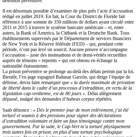
détention préventive.
Il est désormais possible d’examiner de plus près l’acte d’accusation
rédigé en juillet 2019. En fait, la Cour du District de Floride fait
référence à une somme de 350 millions de dollars ayant circulé entre
2011 et 2015 à travers le système bancaire américain – et, entre
autres, la Bank of America, la Citibank et la Deutsche Bank. Tous
établissements supervisés par le Département de services financiers
de New York et la Réserve fédérale (FED) – qui, pendant cette
période, n’ont pas levé un sourcil. Aucune preuve n’accompagne
l’accusation – juste des insinuations et de demi-vérités recueillies
auprès de témoins « repentis » qui ont obtenu en échange la
nationalité étatsunienne.
La prison préventive se prolonge au-delà des délais permis par la loi.
Bientôt, l’ex-juge espagnol Baltasar Garzón, qui dirige l’équipe de
défense, devra faire remarquer que
« la durée maximale de privation
de liberté dans le cadre d’un processus d’extradition, en vertu de la
législation cap-verdienne, est de 80 jours ».
Délai allégrement
dépassé, malgré des demandes d’
habeas corpus
répétées
.
Saab dénonce :
« Dès le premier jour de mon enlèvement, j’ai été
torturé et soumis à des pressions pour signer des déclarations
d’extradition volontaire et faire un faux témoignage contre mon
gouvernement. Par la suite, le Cap-Vert m’a torturé physiquement
trois autres fois en prison, en plus d’une torture psychologique