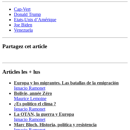
Cap-Vert
Donald Trump
Etats-Unis d’Amérique
Joe Biden
Venezuela
Partagez cet article
Articles les + lus
Europa y los migrantes. Las batallas de la emigración
Ignacio Ramonet
Bolivie, année Zéro
Maurice Lemoine
¿Es político el clima ?
Ignacio Ramonet
La OTAN, la guerra y Europa
Ignacio Ramonet
Marc Bloch. Historia, política y resistencia
Ignacio Ramonet