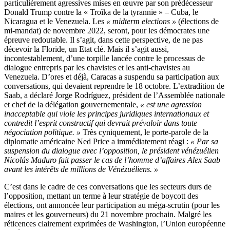
particulièrement agressives mises en œuvre par son prédécesseur
Donald Trump contre la « Troîka de la tyrannie » – Cuba, le
Nicaragua et le Venezuela. Les
«
midterm elections »
(élections de
mi-mandat) de novembre 2022, seront, pour les démocrates une
épreuve redoutable. Il s’agit, dans cette perspective, de ne pas
décevoir la Floride, un Etat clé. Mais il s’agit aussi,
incontestablement, d’une torpille lancée contre le processus de
dialogue entrepris par les chavistes et les anti-chavistes au
Venezuela. D’ores et déjà, Caracas a suspendu sa participation aux
conversations, qui devaient reprendre le 18 octobre. L’extradition de
Saab, a déclaré Jorge Rodríguez, président de l’Assemblée nationale
et chef de la délégation gouvernementale,
« est une agression
inacceptable qui viole les principes juridiques internationaux et
contredit l’esprit constructif qui devrait prévaloir dans toute
négociation politique. »
Très cyniquement, le porte-parole de la
diplomatie américaine Ned Price a immédiatement réagi :
« Par sa
suspension du dialogue avec l’opposition, le président vénézuélien
Nicolás Maduro fait passer le cas de l’homme d’affaires Alex Saab
avant les intérêts de millions de Vénézuéliens. »
C’est dans le cadre de ces conversations que les secteurs durs de
l’opposition, mettant un terme à leur stratégie de boycott des
élections, ont annoncée leur participation au méga-scrutin (pour les
maires et les gouverneurs) du 21 novembre prochain. Malgré les
réticences clairement exprimées de Washington, l’Union européenne