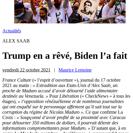
Actualités
ALEX SAAB
Trump en a rêvé, Biden l’a fait
vendredi 22 octobre 2021
|
Maurice Lemoine
F
rance Culture
(« l’esprit d’ouverture »), journal du 17 octobre
2021 au matin :
« Extradition aux Etats-Unis d’Alex Saab, un
proche de Maduro accusé d’avoir détourné l’aide alimentaire
destinée au Venezuela. »
Pour
Libération
(« CheckNews » à tous les
étages),
« l’opposition vénézuélienne et de nombreux journalistes
qui ont enquêté sur le personnage affirment qu’il sait tout sur la
corruption du régime de Nicolas Maduro ».
Ce que confirme La
Croix :
« S
oupçonné d’avoir profité de sa proximité avec Caracas
pour détourner 350 millions de dollars, il pourrait détenir des
informations compromettantes pour Maduro. »
D’autant que, à en