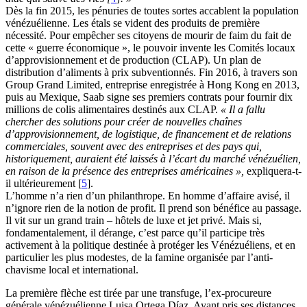
Dès la fin 2015, les pénuries de toutes sortes accablent la population
vénézuélienne. Les étals se vident des produits de première
nécessité. Pour empêcher ses citoyens de mourir de faim du fait de
cette « guerre économique », le pouvoir invente les Comités locaux
d’approvisionnement et de production (CLAP). Un plan de
distribution d’aliments à prix subventionnés. Fin 2016, à travers son
Group Grand Limited, entreprise enregistrée à Hong Kong en 2013,
puis au Mexique, Saab signe ses premiers contrats pour fournir dix
millions de colis alimentaires destinés aux CLAP.
« Il a fallu
chercher des solutions pour créer de nouvelles chaînes
d’approvisionnement, de logistique, de financement et de relations
commerciales, souvent avec des entreprises et des pays qui,
historiquement, auraient été laissés à l’écart du marché vénézuélien,
en raison de la présence des entreprises américaines »,
expliquera-t-
il ultérieurement
[
5
]
.
L’homme n’a rien d’un philanthrope. En homme d’affaire avisé, il
n’ignore rien de la notion de profit. Il prend son bénéfice au passage.
Il vit sur un grand train – hôtels de luxe et jet privé. Mais si,
fondamentalement, il dérange, c’est parce qu’il participe très
activement à la politique destinée à protéger les Vénézuéliens, et en
particulier les plus modestes, de la famine organisée par l’anti-
chavisme local et international.
La première flèche est tirée par une transfuge, l’ex-procureure
générale vénézuélienne Luisa Ortega Díaz. Ayant pris ses distances