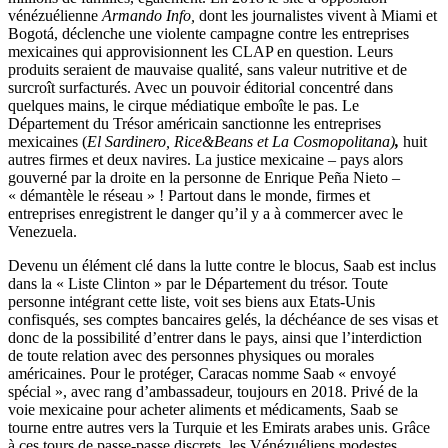
vénézuélienne
Armando Info,
dont les journalistes vivent à Miami et
Bogotá, déclenche une violente campagne contre les entreprises
mexicaines qui approvisionnent les CLAP en question. Leurs
produits seraient de mauvaise qualité, sans valeur nutritive et de
surcroît surfacturés. Avec un pouvoir éditorial concentré dans
quelques mains, le cirque médiatique emboîte le pas. Le
Département du Trésor américain sanctionne les entreprises
mexicaines (
El Sardinero, Rice&Beans et La Cosmopolitana)
,
huit
autres firmes et deux navires. La justice mexicaine – pays alors
gouverné par la droite en la personne de Enrique Peña Nieto –
« démantèle le réseau » ! Partout dans le monde, firmes et
entreprises enregistrent le danger qu’il y a à commercer avec le
Venezuela.
Devenu un élément clé dans la lutte contre le blocus, Saab est inclus
dans la « Liste Clinton » par le Département du trésor. Toute
personne intégrant cette liste, voit ses biens aux Etats-Unis
confisqués, ses comptes bancaires gelés, la déchéance de ses visas et
donc de la possibilité d’entrer dans le pays, ainsi que l’interdiction
de toute relation avec des personnes physiques ou morales
américaines. Pour le protéger, Caracas nomme Saab « envoyé
spécial », avec rang d’ambassadeur, toujours en 2018. Privé de la
voie mexicaine pour acheter aliments et médicaments, Saab se
tourne entre autres vers la Turquie et les Emirats arabes unis. Grâce
à ces tours de passe-passe discrets, les Vénézuéliens modestes