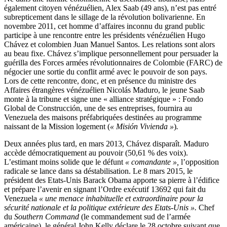
également citoyen vénézuélien, Alex Saab (49 ans), n’est pas entré
subrepticement dans le sillage de la révolution bolivarienne. En
novembre 2011, cet homme d’affaires inconnu du grand public
participe à une rencontre entre les présidents vénézuélien Hugo
Chávez et colombien Juan Manuel Santos. Les relations sont alors
au beau fixe. Chávez s’implique personnellement pour persuader la
guérilla des Forces armées révolutionnaires de Colombie (FARC) de
négocier une sortie du conflit armé avec le pouvoir de son pays.
Lors de cette rencontre, donc, et en présence du ministre des
Affaires étrangères vénézuélien Nicolás Maduro, le jeune Saab
monte à la tribune et signe une « alliance stratégique » : Fondo
Global de Construcción, une de ses entreprises, fournira au
Venezuela des maisons préfabriquées destinées au programme
naissant de la Mission logement (
« Misión Vivienda »
)
.
Deux années plus tard, en mars 2013, Chávez disparaît. Maduro
accède démocratiquement au pouvoir (50,61 % des voix).
L’estimant moins solide que le défunt
« comandante »,
l’opposition
radicale se lance dans sa déstabilisation. Le 8 mars 2015, le
président des Etats-Unis Barack Obama apporte sa pierre à l’édifice
et prépare l’avenir en signant l’Ordre exécutif 13692 qui fait du
Venezuela
« une menace inhabituelle et extraordinaire pour la
sécurité nationale et la politique extérieure des Etats-Unis ».
Chef
du
Southern Command
(le commandement sud de l’armée
américaine), le général John Kelly déclare le 28 octobre suivant que