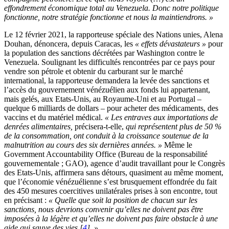
effondrement économique total au Venezuela. Donc notre politique
fonctionne, notre stratégie fonctionne et nous la maintiendrons. »
Le 12 février 2021, la rapporteuse spéciale des Nations unies, Alena
Douhan, dénoncera, depuis Caracas, les
« effets dévastateurs »
pour
la population des sanctions décrétées par Washington contre le
Venezuela. Soulignant les difficultés rencontrées par ce pays pour
vendre son pétrole et obtenir du carburant sur le marché
international, la rapporteuse demandera la levée des sanctions et
l’accès du gouvernement vénézuélien aux fonds lui appartenant,
mais gelés, aux Etats-Unis, au Royaume-Uni et au Portugal –
quelque 6 milliards de dollars – pour acheter des médicaments, des
vaccins et du matériel médical.
« Les entraves aux importations de
denrées alimentaires,
précisera-t-elle,
qui représentent plus de 50 %
de la consommation, ont conduit à la croissance soutenue de la
malnutrition au cours des six dernières années. »
Même le
Government Accountability Office (Bureau de la responsabilité
gouvernementale ; GAO), agence d’audit travaillant pour le Congrès
des Etats-Unis, affirmera sans détours, quasiment au même moment,
que l’économie vénézuélienne s’est brusquement effondrée du fait
des 450 mesures coercitives unilatérales prises à son encontre, tout
en précisant :
« Quelle que soit la position de chacun sur les
sanctions, nous devrions convenir qu’elles ne doivent pas être
imposées à la légère et qu’elles ne doivent pas faire obstacle à une
aide qui sauve des vies
[
4
]
. »