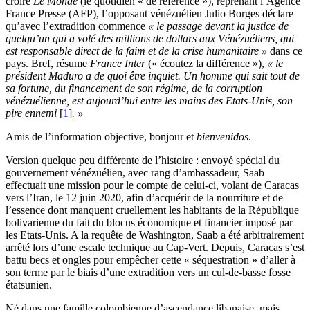
croire
Le Monde
(le quotidien « de référence »), reprenant l’Agence
France Presse (AFP), l’opposant vénézuélien Julio Borges déclare
qu’avec l’extradition commence
« le passage devant la justice de
quelqu’un qui a volé des millions de dollars aux Vénézuéliens, qui
est responsable direct de la faim et de la crise humanitaire »
dans ce
pays. Bref, résume
France Inter
(« écoutez la différence »),
« le
président Maduro a de quoi être inquiet. Un homme qui sait tout de
sa fortune, du financement de son régime, de la corruption
vénézuélienne, est aujourd’hui entre les mains des Etats-Unis, son
pire ennemi
[
1
]
. »
Amis de l’information objective, bonjour et
bienvenidos
.
Version quelque peu différente de l’histoire : envoyé spécial du
gouvernement vénézuélien, avec rang d’ambassadeur, Saab
effectuait une mission pour le compte de celui-ci, volant de Caracas
vers l’Iran, le 12 juin 2020, afin d’acquérir de la nourriture et de
l’essence dont manquent cruellement les habitants de la République
bolivarienne du fait du blocus économique et financier imposé par
les Etats-Unis. A la requête de Washington, Saab a été arbitrairement
arrêté lors d’une escale technique au Cap-Vert. Depuis, Caracas s’est
battu becs et ongles pour empêcher cette « séquestration » d’aller à
son terme par le biais d’une extradition vers un cul-de-basse fosse
étatsunien.
Né dans une famille colombienne d’ascendance libanaise, mais