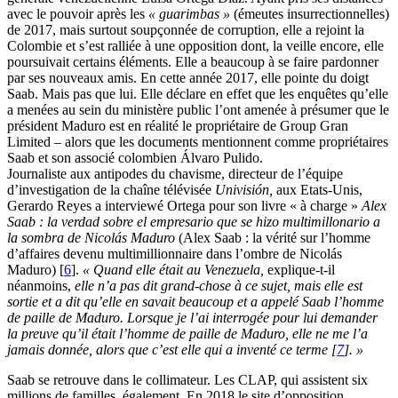
avec le pouvoir après les
« guarimbas »
(émeutes insurrectionnelles)
de 2017, mais surtout soupçonnée de corruption, elle a rejoint la
Colombie et s’est ralliée à une opposition dont, la veille encore, elle
poursuivait certains éléments. Elle a beaucoup à se faire pardonner
par ses nouveaux amis. En cette année 2017, elle pointe du doigt
Saab. Mais pas que lui. Elle déclare en effet que les enquêtes qu’elle
a menées au sein du ministère public l’ont amenée à présumer que le
président Maduro est en réalité le propriétaire de Group Gran
Limited – alors que les documents mentionnent comme propriétaires
Saab et son associé colombien Álvaro Pulido.
Journaliste aux antipodes du chavisme, directeur de l’équipe
d’investigation de la chaîne télévisée
Univisión,
aux Etats-Unis,
Gerardo Reyes a interviewé Ortega pour son livre « à charge »
Alex
Saab : la verdad sobre el empresario que se hizo multimillonario a
la sombra de Nicolás Maduro
(Alex Saab : la vérité sur l’homme
d’affaires devenu multimillionnaire dans l’ombre de Nicolás
Maduro)
[
6
]
.
« Quand elle était au Venezuela,
explique-t-il
néanmoins,
elle n’a pas dit grand-chose à ce sujet, mais elle est
sortie et a dit qu’elle en savait beaucoup et a appelé Saab l’homme
de paille de Maduro. Lorsque je l’ai interrogée pour lui demander
la preuve qu’il était l’homme de paille de Maduro, elle ne me l’a
jamais donnée, alors que c’est elle qui a inventé ce terme
[
7
]
. »
Saab se retrouve dans le collimateur. Les CLAP, qui assistent six
millions de familles, également. En 2018 le site d’opposition