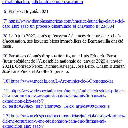
extralimitacion-judicial-de-eeuu-en-su-contra
[
6
]
Planeta, Bogotá, 2021.
[
7
]
https://www.diariolasamericas.com/america-latina/las-claves-del-
caso-alex-saab-un-proceso-dinamitado-el-chavismo-n4234534
[
8
]
Le 9 juin 2020, après qu’eussent été lancés de nouveaux chefs
d’accusation, ses luxueux biens immobiliers de Barranquilla ont été
saisis.
[
9
]
Parmi ces députés d’opposition figurent Luis Eduardo Parra
(futur président de l’Assemblée nationale de janvier 2020 à janvier
2021), Conrado Pérez, Richard Arteaga, José Brito, Chaim Bucaran,
José Luis Pirela et Adolfo Superlano.
[
10
]
https://www.medelu.org/L-Arc-minier-de-l-Orenoque-les
[
11
]
https://www.elespectador.com/noticias/judicial/desde-el-primer-
dia-me-torturaron-y-me-presionaron-para-que-firmara-mi-
extradicion-alex-saab/?
cx_testId=20&cx_testVariant=cx_1&cx_artPos=0#cxrecs_s
[
12
]
https://www.elespectador.com/noticias/judicial/desde-el-primer-
dia-me-torturaron-y-me-presionaron-para-que-firmara-mi-
extradicion-alex-saab/?