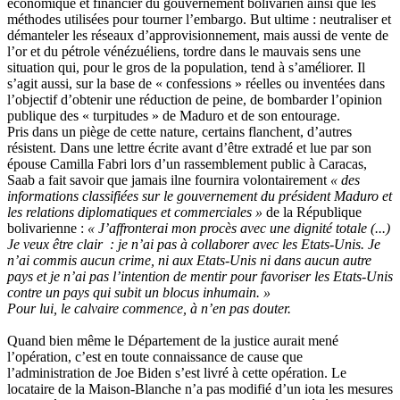
économique et financier du gouvernement bolivarien ainsi que les
méthodes utilisées pour tourner l’embargo. But ultime : neutraliser et
démanteler les réseaux d’approvisionnement, mais aussi de vente de
l’or et du pétrole vénézuéliens, tordre dans le mauvais sens une
situation qui, pour le gros de la population, tend à s’améliorer. Il
s’agit aussi, sur la base de « confessions » réelles ou inventées dans
l’objectif d’obtenir une réduction de peine, de bombarder l’opinion
publique des « turpitudes » de Maduro et de son entourage.
Pris dans un piège de cette nature, certains flanchent, d’autres
résistent. Dans une lettre écrite avant d’être extradé et lue par son
épouse Camilla Fabri lors d’un rassemblement public à Caracas,
Saab a fait savoir que jamais ilne fournira volontairement
« des
informations classifiées sur le gouvernement du président Maduro et
les relations diplomatiques et commerciales »
de la République
bolivarienne :
«
J’affronterai mon procès avec une dignité totale (...)
Je veux être clair
: je n’ai pas à collaborer avec les Etats-Unis. Je
n’ai commis aucun crime, ni aux Etats-Unis ni dans aucun autre
pays et je n’ai pas l’intention de mentir pour favoriser les Etats-Unis
contre un pays qui subit un blocus inhumain. »
Pour lui, le calvaire commence, à n’en pas douter.
Quand bien même le Département de la justice aurait mené
l’opération, c’est en toute connaissance de cause que
l’administration de Joe Biden s’est livré à cette opération. Le
locataire de la Maison-Blanche n’a pas modifié d’un iota les mesures