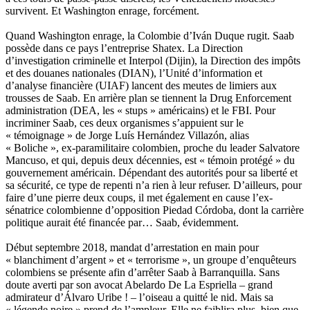
survivent. Et Washington enrage, forcément.
Quand Washington enrage, la Colombie d’Iván Duque rugit. Saab
possède dans ce pays l’entreprise Shatex. La Direction
d’investigation criminelle et Interpol (Dijin), la Direction des impôts
et des douanes nationales (DIAN), l’Unité d’information et
d’analyse financière (UIAF) lancent des meutes de limiers aux
trousses de Saab. En arrière plan se tiennent la Drug Enforcement
administration (DEA, les « stups » américains) et le FBI. Pour
incriminer Saab, ces deux organismes s’appuient sur le
« témoignage » de Jorge Luís Hernández Villazón, alias
« Boliche », ex-paramilitaire colombien, proche du leader Salvatore
Mancuso, et qui, depuis deux décennies, est « témoin protégé » du
gouvernement américain. Dépendant des autorités pour sa liberté et
sa sécurité, ce type de repenti n’a rien à leur refuser. D’ailleurs, pour
faire d’une pierre deux coups, il met également en cause l’ex-
sénatrice colombienne d’opposition Piedad Córdoba, dont la carrière
politique aurait été financée par… Saab, évidemment.
Début septembre 2018, mandat d’arrestation en main pour
« blanchiment d’argent » et « terrorisme », un groupe d’enquêteurs
colombiens se présente afin d’arrêter Saab à Barranquilla. Sans
doute averti par son avocat Abelardo De La Espriella – grand
admirateur d’Álvaro Uribe ! – l’oiseau a quitté le nid. Mais sa
« légende noire » prend de l’ampleur. Elle ne faiblira plus, bien que,