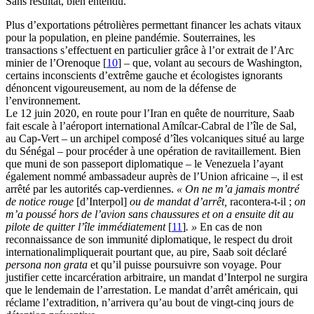
Sans résultat, bien entendu.
Plus d’exportations pétrolières permettant financer les achats vitaux
pour la population, en pleine pandémie. Souterraines, les
transactions s’effectuent en particulier grâce à l’or extrait de l’Arc
minier de l’Orenoque
[
10
]
– que, volant au secours de Washington,
certains inconscients d’extrême gauche et écologistes ignorants
dénoncent vigoureusement, au nom de la défense de
l’environnement.
Le 12 juin 2020, en route pour l’Iran en quête de nourriture, Saab
fait escale à l’aéroport international Amílcar-Cabral de l’île de Sal,
au Cap-Vert – un archipel composé d’îles volcaniques situé au large
du Sénégal – pour procéder à une opération de ravitaillement. Bien
que muni de son passeport diplomatique – le Venezuela l’ayant
également nommé ambassadeur auprès de l’Union africaine –, il est
arrêté par les autorités cap-verdiennes.
« On ne m’a jamais montré
de notice rouge
[d’Interpol]
ou de mandat d’arrêt,
racontera-t-il ;
on
m’a poussé hors de l’avion sans chaussures et on a ensuite dit au
pilote de quitter l’île immédiatement
[
11
]
. »
En cas de non
reconnaissance de son immunité diplomatique, le respect du droit
internationalimpliquerait pourtant que, au pire, Saab soit déclaré
persona non grata
et qu’il puisse poursuivre son voyage. Pour
justifier cette incarcération arbitraire, un mandat d’Interpol ne surgira
que le lendemain de l’arrestation. Le mandat d’arrêt américain, qui
réclame l’extradition, n’arrivera qu’au bout de vingt-cinq jours de