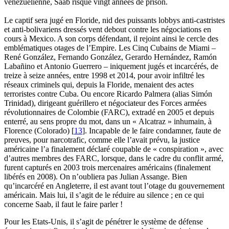
vénézuélienne, Saab risque vingt années de prison.
Le captif sera jugé en Floride, nid des puissants lobbys anti-castristes
et anti-bolivariens dressés vent debout contre les négociations en
cours à Mexico. A son corps défendant, il rejoint ainsi le cercle des
emblématiques otages de l’Empire. Les Cinq Cubains de Miami –
René González, Fernando González, Gerardo Hernández, Ramón
Labañino et Antonio Guerrero – iniquement jugés et incarcérés, de
treize à seize années, entre 1998 et 2014, pour avoir infiltré les
réseaux criminels qui, depuis la Floride, menaient des actes
terroristes contre Cuba. Ou encore Ricardo Palmera (alias Simón
Trinidad), dirigeant guérillero et négociateur des Forces armées
révolutionnaires de Colombie (FARC), extradé en 2005 et depuis
enterré, au sens propre du mot, dans un « Alcatraz » inhumain, à
Florence (Colorado)
[
13
]
. Incapable de le faire condamner, faute de
preuves, pour narcotrafic, comme elle l’avait prévu, la justice
américaine l’a finalement déclaré coupable de « conspiration », avec
d’autres membres des FARC, lorsque, dans le cadre du conflit armé,
furent capturés en 2003 trois mercenaires américains (finalement
libérés en 2008). On n’oubliera pas Julian Assange. Bien
qu’incarcéré en Angleterre, il est avant tout l’otage du gouvernement
américain. Mais lui, il s’agit de le réduire au silence ; en ce qui
concerne Saab, il faut le faire parler !
Pour les Etats-Unis, il s’agit de pénétrer le système de défense