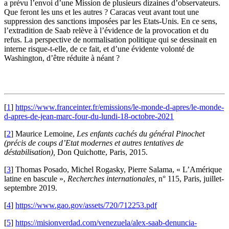
a prévu l’envoi d’une Mission de plusieurs dizaines d’observateurs.
Que feront les uns et les autres ? Caracas veut avant tout une
suppression des sanctions imposées par les Etats-Unis. En ce sens,
l’extradition de Saab relève à l’évidence de la provocation et du
refus. La perspective de normalisation politique qui se dessinait en
interne risque-t-elle, de ce fait, et d’une évidente volonté de
Washington, d’être réduite à néant ?
[
1
]
https://www.franceinter.fr/emissions/le-monde-d-apres/le-monde-
d-apres-de-jean-marc-four-du-lundi-18-octobre-2021
[
2
]
Maurice Lemoine,
Les enfants cachés du général Pinochet
(précis de coups d’Etat modernes et autres tentatives de
déstabilisation),
Don Quichotte, Paris, 2015.
[
3
]
Thomas Posado, Michel Rogasky, Pierre Salama, « L’Amérique
latine en bascule »,
Recherches internationales,
n° 115, Paris, juillet-
septembre 2019.
[
4
]
https://www.gao.gov/assets/720/712253.pdf
[
5
]
https://misionverdad.com/venezuela/alex-saab-denuncia-