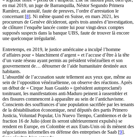
en mai 2019, un juge de Barranquilla, Néstor Segundo Primera
Ramírez, ait annulé, faute de preuves, l’ordre d’arrestation le
concernant
[
8
]
. Ni même quand en Suisse, en mars 2021, les
procureurs de Genève décideront, après trois années d’investigation,
de clôturer l’enquête lancée contre lui pour vingt-deux comptes
supposés suspects dans la banque UBS, faute de trouver là encore
une quelconque irrégularité.
Entretemps, en 2019, le justice américaine a inculpé l’homme
d’affaires pour « blanchiment d’argent » et l’accuse d’être à la tête
d’un vaste réseau ayant permis au président vénézuélien et son
gouvernement de… détourner de l’aide humanitaire destinée aux
habitants.
L’absurdité de l’accusation saute tellement aux yeux que, même au
sein de l’opposition vénézuélienne, on observe des réactions. Après
un début de « Cirque Juan Guaido » (président autoproclamé)
tonitruant, les manifestations anti-Maduro peinent à rassembler et
des fissures commencent à apparaître au sein de l’antichavisme.
Conscients des souffrances d’une population sacrifiée par les tenants
de la déstabilisation économique, neuf députés des partis Primero
Justicia, Voluntad Popular, Un Nuevo Tiempo, Cambiemos et de la
fraction 16 de Julio (dont ils seront ultérieurement expulsés) se
rendent en Europe, en Colombie et aux Etats-Unis où ils mènent des
négociations informelles en défense des entreprises de Saab
[
9
]
.