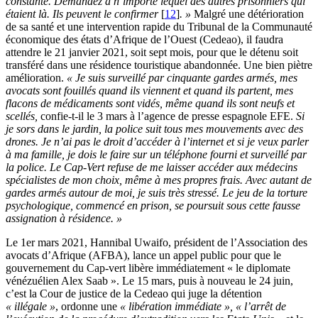
constante. Demandez à n’importe lequel des autres prisonniers qui
étaient là. Ils peuvent le confirmer
[
12
]
. »
Malgré une détérioration
de sa santé et une intervention rapide du Tribunal de la Communauté
économique des états d’Afrique de l’Ouest (Cedeao), il faudra
attendre le 21 janvier 2021, soit sept mois, pour que le détenu soit
transféré dans une résidence touristique abandonnée. Une bien piètre
amélioration.
« Je suis surveillé par cinquante gardes armés, mes
avocats sont fouillés quand ils viennent et quand ils partent, mes
flacons de médicaments sont vidés, même quand ils sont neufs et
scellés,
confie-t-il le 3 mars à l’agence de presse espagnole EFE.
Si
je sors dans le jardin, la police suit tous mes mouvements avec des
drones. Je n’ai pas le droit d’accéder à l’internet et si je veux parler
à ma famille, je dois le faire sur un téléphone fourni et surveillé par
la police. Le Cap-Vert refuse de me laisser accéder aux médecins
spécialistes de mon choix, même à mes propres frais. Avec autant de
gardes armés autour de moi, je suis très stressé. Le jeu de la torture
psychologique, commencé en prison, se poursuit sous cette fausse
assignation à résidence. »
Le 1er mars 2021, Hannibal Uwaifo, président de l’Association des
avocats d’Afrique (AFBA), lance un appel public pour que le
gouvernement du Cap-vert libère immédiatement « le diplomate
vénézuélien Alex Saab ». Le 15 mars, puis à nouveau le 24 juin,
c’est la Cour de justice de la Cedeao qui juge la détention
« illégale »
, ordonne une
« libération immédiate »,
« l’arrêt de