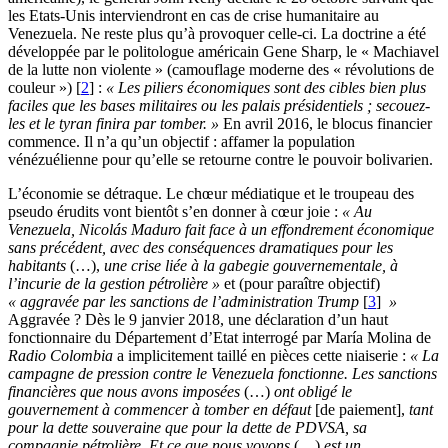
les Etats-Unis interviendront en cas de crise humanitaire au
Venezuela. Ne reste plus qu’à provoquer celle-ci. La doctrine a été
développée par le politologue américain Gene Sharp, le « Machiavel
de la lutte non violente » (camouflage moderne des « révolutions de
couleur »)
[
2
]
:
« Les piliers économiques sont des cibles bien plus
faciles que les bases militaires ou les palais présidentiels ; secouez-
les et le tyran finira par tomber. »
En avril 2016, le blocus financier
commence. Il n’a qu’un objectif : affamer la population
vénézuélienne pour qu’elle se retourne contre le pouvoir bolivarien.
L’économie se détraque. Le chœur médiatique et le troupeau des
pseudo érudits vont bientôt s’en donner à cœur joie :
« Au
Venezuela, Nicolás Maduro fait face à un effondrement économique
sans précédent, avec des conséquences dramatiques pour les
habitants
(…),
une crise liée à la gabegie gouvernementale, à
l’incurie de la gestion pétrolière »
et (pour paraître objectif)
« aggravée par les sanctions de l’administration Trump
[
3
]
»
Aggravée ? Dès le 9 janvier 2018, une déclaration d’un haut
fonctionnaire du Département d’Etat interrogé par María Molina de
Radio Colombia
a implicitement taillé en pièces cette niaiserie :
« La
campagne de pression contre le Venezuela fonctionne. Les sanctions
financières que nous avons imposées
(…)
ont obligé le
gouvernement à commencer à tomber en défaut
[de paiement],
tant
pour la dette souveraine que pour la dette de PDVSA, sa
compagnie pétrolière. Et ce que nous voyons
(…)
est un