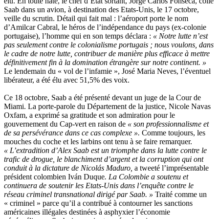
élu. En toute hâte, le chef d’Etat sortant, Jorge Carlos Fonseca, colle
Saab dans un avion, à destination des Etats-Unis, le 17 octobre,
veille du scrutin. Détail qui fait mal : l’aéroport porte le nom
d’Amilcar Cabral, le héros de l’indépendance du pays (ex-colonie
portugaise), l’homme qui en son temps déclara :
« Notre lutte n’est
pas seulement contre le colonialisme portugais ; nous voulons, dans
le cadre de notre lutte, contribuer de manière plus efficace à mettre
définitivement fin à la domination étrangère sur notre continent. »
Le lendemain du « vol de l’infamie », José Maria Neves, l’éventuel
libérateur, a été élu avec 51,5% des voix.
Ce 18 octobre, Saab a été présenté devant un juge de la Cour de
Miami. La porte-parole du Département de la justice, Nicole Navas
Oxfam, a exprimé sa gratitude et son admiration pour le
gouvernement du Cap-vert en raison de
« son professionnalisme et
de sa persévérance dans ce cas complexe ».
Comme toujours, les
mouches du coche et les larbins ont tenu à se faire remarquer.
« L’extradition d’Alex Saab est un triomphe dans la lutte contre le
trafic de drogue, le blanchiment d’argent et la corruption qui ont
conduit à la dictature de Nicolás Maduro,
a tweeté l’imprésentable
président colombien Iván Duque
. La Colombie a soutenu et
continuera de soutenir les Etats-Unis dans l’enquête contre le
réseau criminel transnational dirigé par Saab. »
Traité comme un
« criminel » parce qu’il a contribué à contourner les sanctions
américaines illégales destinées à asphyxier l’économie