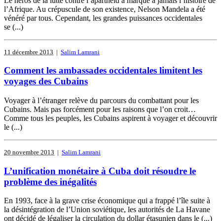
Le héros de la lutte contre l’apartheid a marqué à jamais l’histoire de
l’Afrique. Au crépuscule de son existence, Nelson Mandela a été
vénéré par tous. Cependant, les grandes puissances occidentales
se (...)
11 décembre 2013
|
Salim Lamrani
Comment les ambassades occidentales limitent les
voyages des Cubains
Voyager à l’étranger relève du parcours du combattant pour les
Cubains. Mais pas forcément pour les raisons que l’on croit…
Comme tous les peuples, les Cubains aspirent à voyager et découvrir
le (...)
20 novembre 2013
|
Salim Lamrani
L’unification monétaire à Cuba doit résoudre le
problème des inégalités
En 1993, face à la grave crise économique qui a frappé l’île suite à
la désintégration de l’Union soviétique, les autorités de La Havane
ont décidé de légaliser la circulation du dollar étasunien dans le (...)