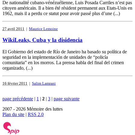
De nationalité cubano-vénézuélienne, Luis Posada Carriles n’est pas
citoyen américain. Il a bien été résident permanent aux Etats-Unis en
1962, mais il a perdu ce statut pour avoir passé plus d’une (...)
27 avril 2011
|
Maurice Lemoine
WikiLeaks, Cuba y la disidencia
El Gobierno del estado de Río de Janeiro ha basado su política de
seguridad en la implementación de unidades de “policía
comunitaria” en los morros. La prensa habla del final del crimen
organizado, (...)
16 février 2011
|
Salim Lamrani
page précédente
|
1
|
2
|
3
|
page suivante
2007 - 2026 Mémoire des luttes
Plan du site
|
RSS 2.0