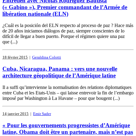
Entretien avec Nicolás Rodríguez Bautista
(« Gabino »), Premier commandant de l’Armée de
libération nationale (ELN)
¿Cuál es la posición del ELN respecto al proceso de paz ? Hace más
de 20 años iniciamos diálogos de paz, siempre conscientes de lo
difícil de llegar a buen puerto. Porque el régimen quiere una paz
que (...)
18 février 2015
|
Geraldina Colotti
Cuba, Nicaragua, Panama : vers une nouvelle
architecture géopolitique de l’Amérique latine
Il a suffi qu’intervienne la normalisation des relations diplomatiques
entre Cuba et les Etats-Unis – qui laisse entrevoir la fin de l’embargo
imposé par Washington à La Havane – pour que bougent (...)
14 janvier 2015
|
Emir Sader
« Pour les gouvernements progressistes d’Amérique
latine, Obama doit être un partenaire, mais n’est pas