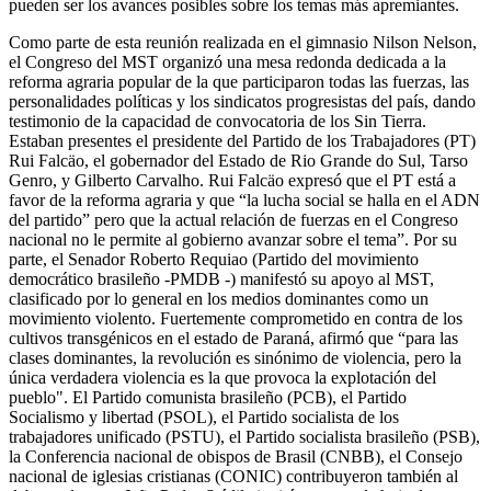
pueden ser los avances posibles sobre los temas más apremiantes.
Como parte de esta reunión realizada en el gimnasio Nilson Nelson,
el Congreso del MST organizó una mesa redonda dedicada a la
reforma agraria popular de la que participaron todas las fuerzas, las
personalidades políticas y los sindicatos progresistas del país, dando
testimonio de la capacidad de convocatoria de los Sin Tierra.
Estaban presentes el presidente del Partido de los Trabajadores (PT)
Rui Falcäo, el gobernador del Estado de Rio Grande do Sul, Tarso
Genro, y Gilberto Carvalho. Rui Falcäo expresó que el PT está a
favor de la reforma agraria y que “la lucha social se halla en el ADN
del partido” pero que la actual relación de fuerzas en el Congreso
nacional no le permite al gobierno avanzar sobre el tema”. Por su
parte, el Senador Roberto Requiao (Partido del movimiento
democrático brasileño -PMDB -) manifestó su apoyo al MST,
clasificado por lo general en los medios dominantes como un
movimiento violento. Fuertemente comprometido en contra de los
cultivos transgénicos en el estado de Paraná, afirmó que “para las
clases dominantes, la revolución es sinónimo de violencia, pero la
única verdadera violencia es la que provoca la explotación del
pueblo". El Partido comunista brasileño (PCB), el Partido
Socialismo y libertad (PSOL), el Partido socialista de los
trabajadores unificado (PSTU), el Partido socialista brasileño (PSB),
la Conferencia nacional de obispos de Brasil (CNBB), el Consejo
nacional de iglesias cristianas (CONIC) contribuyeron también al