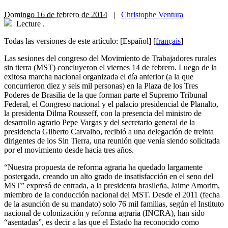
Domingo 16 de febrero de 2014
|
Christophe Ventura
Lecture
.
Todas las versiones de este artículo:
[Español]
[
français
]
L
as sesiones del congreso del Movimiento de Trabajadores rurales
sin tierra (MST) concluyeron el viernes 14 de febrero. Luego de la
exitosa marcha nacional organizada el día anterior (a la que
concurrieron diez y seis mil personas) en la Plaza de los Tres
Poderes de Brasilia de la que forman parte el Supremo Tribunal
Federal, el Congreso nacional y el palacio presidencial de Planalto,
la presidenta Dilma Rousseff, con la presencia del ministro de
desarrollo agrario Pepe Vargas y del secretario general de la
presidencia Gilberto Carvalho, recibió a una delegación de treinta
dirigentes de los Sin Tierra, una reunión que venía siendo solicitada
por el movimiento desde hacía tres años.
“Nuestra propuesta de reforma agraria ha quedado largamente
postergada, creando un alto grado de insatisfacción en el seno del
MST” expresó de entrada, a la presidenta brasileña, Jaime Amorim,
miembro de la conducción nacional del MST. Desde el 2011 (fecha
de la asunción de su mandato) solo 76 mil familias, según el Instituto
nacional de colonización y reforma agraria (INCRA), han sido
“asentadas”, es decir a las que el Estado ha reconocido como