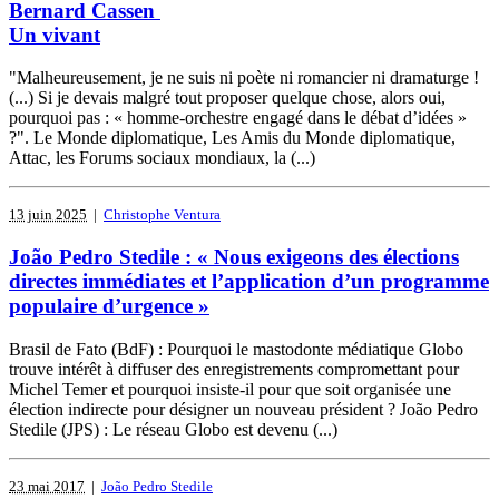
Bernard Cassen
Un vivant
"Malheureusement, je ne suis ni poète ni romancier ni dramaturge !
(...) Si je devais malgré tout proposer quelque chose, alors oui,
pourquoi pas : « homme-orchestre engagé dans le débat d’idées »
?". Le Monde diplomatique, Les Amis du Monde diplomatique,
Attac, les Forums sociaux mondiaux, la (...)
13 juin 2025
|
Christophe Ventura
João Pedro Stedile : « Nous exigeons des élections
directes immédiates et l’application d’un programme
populaire d’urgence »
Brasil de Fato (BdF) : Pourquoi le mastodonte médiatique Globo
trouve intérêt à diffuser des enregistrements compromettant pour
Michel Temer et pourquoi insiste-il pour que soit organisée une
élection indirecte pour désigner un nouveau président ? João Pedro
Stedile (JPS) : Le réseau Globo est devenu (...)
23 mai 2017
|
João Pedro Stedile