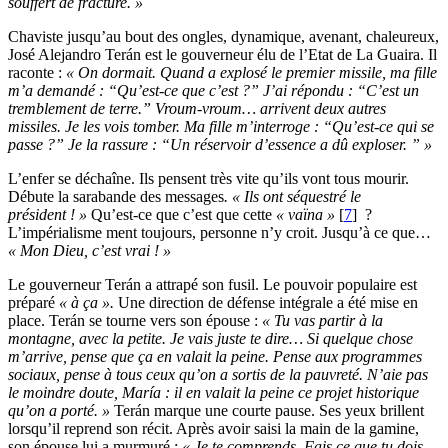
souffert de fracture. »
Chaviste jusqu’au bout des ongles, dynamique, avenant, chaleureux,
José Alejandro Terán est le gouverneur élu de l’Etat de La Guaira. Il
raconte :
« On dormait. Quand a explosé le premier missile, ma fille
m’a demandé : “Qu’est-ce que c’est ?” J’ai répondu : “C’est un
tremblement de terre.” Vroum-vroum… arrivent deux autres
missiles. Je les vois tomber. Ma fille m’interroge : “Qu’est-ce qui se
passe ?” Je la rassure : “Un réservoir d’essence a dû exploser. ” »
L’enfer se déchaîne. Ils pensent très vite qu’ils vont tous mourir.
Débute la sarabande des messages
. « Ils ont séquestré le
président ! »
Qu’est-ce que c’est que cette
« vaïna »
[
7
]
?
L’impérialisme ment toujours, personne n’y croit. Jusqu’à ce que…
« Mon Dieu, c’est vrai ! »
Le gouverneur Terán a attrapé son fusil. Le pouvoir populaire est
préparé
« à ça ».
Une direction de défense intégrale a été mise en
place. Terán se tourne vers son épouse :
« Tu vas partir à la
montagne, avec la petite. Je vais juste te dire… Si quelque chose
m’arrive, pense que ça en valait la peine. Pense aux programmes
sociaux, pense à tous ceux qu’on a sortis de la pauvreté. N’aie pas
le moindre doute, María : il en valait la peine ce projet historique
qu’on a porté. »
Terán marque une courte pause. Ses yeux brillent
lorsqu’il reprend son récit. Après avoir saisi la main de la gamine,
son épouse lui a murmuré :
« Je te comprends. Fais ce que tu dois