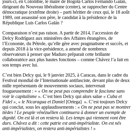
jours-ci, en Colombie, le maire de Bogotá Carlos Fernando Galán,
dirigeant du Nouveau libéralisme (centre), se rapprocher du Centre
démocratique (extrême droite) – parti héritier de ceux qui, le 18 août
1989, ont assassiné son père, le candidat à la présidence de la
République Luis Carlos Galán ?
Comparaison n’est pas raison. A partir de 2014, l’accession de
Delcy Rodríguez aux ministères des Affaires étrangères, de
l’Economie, du Pétrole, qu’elle gère avec pragmatisme et succès, et
depuis 2018 à la vice-présidence, a amené de nombreux
observateurs à penser que Maduro préparait cette brillante
collaboratrice aux plus hautes fonctions – comme Chávez l’a fait en
son temps avec lui.
C’est bien Delcy qui, le 9 janvier 2025, à Caracas, dans le cadre du
Festival mondial de l’Internationale antifasciste, devant plus de deux
mille représentants de mouvements sociaux, intervenait
fougueusement : «
« On ne peut pas comprendre le fascisme sans
voir le capitalisme ».
C’est bien Delcy qui alors salue
« Cuba et
Fidel »,
« le Nicaragua et Daniel
[Ortega]
».
C’est toujours Delcy
qui conclut, sous les applaudissements :
« On ne peut pas se montrer
tièdes ! Le peuple vénézuélien continuera à donner un exemple de
dignité. On est là et on restera là. Les temps qui viennent vont être
durs. Chávez a dit : cette patrie est anti-impérialiste. On est nés
anti-impérialistes, on restera anti-impérialistes ! »