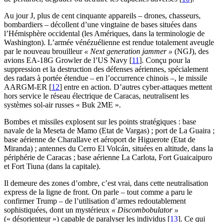
Au jour J, plus de cent cinquante appareils – drones, chasseurs,
bombardiers – décollent d’une vingtaine de bases situées dans
l’Hémisphère occidental (les Amériques, dans la terminologie de
Washington). L’armée vénézuélienne est rendue totalement aveugle
par le nouveau brouilleur
« Next generation jammer »
(NGJ), des
avions EA-18G Growler de l’US Navy
[
11
]
. Conçu pour la
suppression et la destruction des défenses aériennes, spécialement
des radars à portée étendue – en l’occurrence chinois –, le missile
AARGM-ER
[
12
]
entre en action. D’autres cyber-attaques mettent
hors service le réseau électrique de Caracas, neutralisent les
systèmes sol-air russes « Buk 2ME ».
Bombes et missiles explosent sur les points stratégiques : base
navale de la Meseta de Mamo (Etat de Vargas) ; port de La Guaira ;
base aérienne de Charallave et aéroport de Higuerote (Etat de
Miranda) ; antennes du Cerro El Volcán, situées en altitude, dans la
périphérie de Caracas ; base aérienne La Carlota, Fort Guaicaipuro
et Fort Tiuna (dans la capitale).
Il demeure des zones d’ombre, c’est vrai, dans cette neutralisation
express de la ligne de front. On parle – tout comme a paru le
confirmer Trump – de l’utilisation d’armes redoutablement
sophistiquées, dont un mystérieux
« Discombobulator »
(« désorienteur ») capable de paralyser les individus
[
13
]
. Ce qui