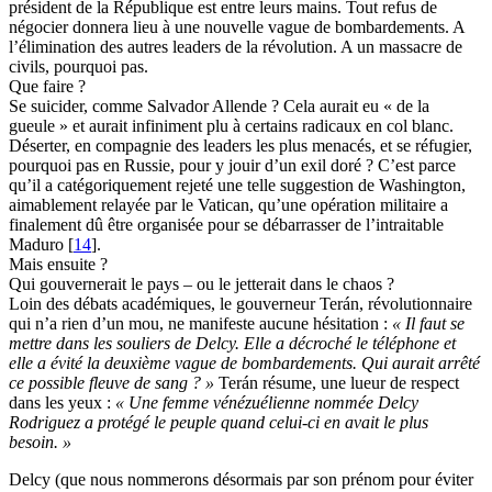
président de la République est entre leurs mains. Tout refus de
négocier donnera lieu à une nouvelle vague de bombardements. A
l’élimination des autres leaders de la révolution. A un massacre de
civils, pourquoi pas.
Que faire ?
Se suicider, comme Salvador Allende ? Cela aurait eu « de la
gueule » et aurait infiniment plu à certains radicaux en col blanc.
Déserter, en compagnie des leaders les plus menacés, et se réfugier,
pourquoi pas en Russie, pour y jouir d’un exil doré ? C’est parce
qu’il a catégoriquement rejeté une telle suggestion de Washington,
aimablement relayée par le Vatican, qu’une opération militaire a
finalement dû être organisée pour se débarrasser de l’intraitable
Maduro
[
14
]
.
Mais ensuite ?
Qui gouvernerait le pays – ou le jetterait dans le chaos ?
Loin des débats académiques, le gouverneur Terán, révolutionnaire
qui n’a rien d’un mou, ne manifeste aucune hésitation :
« Il faut se
mettre dans les souliers de Delcy. Elle a décroché le téléphone et
elle a évité la deuxième vague de bombardements. Qui aurait arrêté
ce possible fleuve de sang ? »
Terán résume, une lueur de respect
dans les yeux :
« Une femme vénézuélienne nommée Delcy
Rodriguez a protégé le peuple quand celui-ci en avait le plus
besoin. »
Delcy (que nous nommerons désormais par son prénom pour éviter