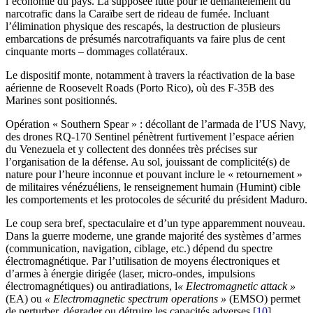
l’économie du pays. La supposée lutte pour le démantèlement du
narcotrafic dans la Caraïbe sert de rideau de fumée. Incluant
l’élimination physique des rescapés, la destruction de plusieurs
embarcations de présumés narcotrafiquants va faire plus de cent
cinquante morts – dommages collatéraux.
Le dispositif monte, notamment à travers la réactivation de la base
aérienne de Roosevelt Roads (Porto Rico), où des F-35B des
Marines sont positionnés.
Opération « Southern Spear » : décollant de l’armada de l’US Navy,
des drones RQ-170 Sentinel pénètrent furtivement l’espace aérien
du Venezuela et y collectent des données très précises sur
l’organisation de la défense. Au sol, jouissant de complicité(s) de
nature pour l’heure inconnue et pouvant inclure le « retournement »
de militaires vénézuéliens, le renseignement humain (Humint) cible
les comportements et les protocoles de sécurité du président Maduro.
Le coup sera bref, spectaculaire et d’un type apparemment nouveau.
Dans la guerre moderne, une grande majorité des systèmes d’armes
(communication, navigation, ciblage, etc.) dépend du spectre
électromagnétique. Par l’utilisation de moyens électroniques et
d’armes à énergie dirigée (laser, micro-ondes, impulsions
électromagnétiques) ou antiradiations, l
« Electromagnetic attack »
(EA) ou
« Electromagnetic spectrum operations »
(EMSO) permet
de perturber, dégrader ou détruire les capacités adverses
[
10
]
.