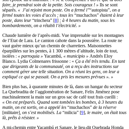
faire, je prendrai soin de la petite. Sois courageux ! »
Ils se sont
séparés.
«
J’ai rejoint mon poste. On a fermé l’’
“autopista”,
on a
fermé toutes les voies d’accès ; tous les
“muchachos”
étaient à leur
poste, dans leur
“trinchera”
[
8
]
; à 4 heures du matin, sous les
bombardements, on a rétabli l’électricité. »
Chaude lumière de l’après-midi. Vue imprenable sur les montagnes
de l’Etat de Lara. Le camion cahote dans la poussière. La route ne
vaut guère mieux qu’un chemin de charretiers. Maisonnettes
éparpillées sur les pentes, à 1 300 mètres d’altitude, loin de tout,
isolées :
« parroquia »
Yacambú,
« municipio »
Andrés Eloy
Blanco. Lydia Colmenares frissonne : «
Ça a été très tendu. En tant
que dirigeants de la communauté, on a reçu des instructions sur
comment gérer une telle situation. On a réuni les gens, on leur a
expliqué ce qui se passait. On a pris les mesures prévues ». »
Bien plus bas, à quarante minutes de là, dans un hangar du secteur
La Quebradita de l’agglomération de Sanare, Felix Jiménez pose
machinalement la main sur un gros sac de café tout frais cueilli :
« On est préparés. Quand sont tombées les bombes, à 3 heures du
matin, on est sortis, on a appelé les
“muchachos”
de la réserve
[militaire]
, on s’est mobilisés. La
“milicia”
[
9
]
,
le maire, on était tous
là, prêts à résister. »
A mi-chemin entre Yacambú et Sanare, le lieu-dit Quebrada Honda