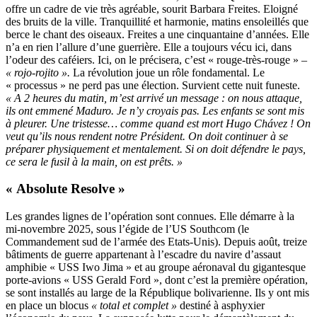
offre un cadre de vie très agréable, sourit Barbara Freites. Eloigné
des bruits de la ville. Tranquillité et harmonie, matins ensoleillés que
berce le chant des oiseaux. Freites a une cinquantaine d’années. Elle
n’a en rien l’allure d’une guerrière. Elle a toujours vécu ici, dans
l’odeur des caféiers. Ici, on le précisera, c’est « rouge-très-rouge » –
« rojo-rojito ».
La révolution joue un rôle fondamental. Le
« processus » ne perd pas une élection. Survient cette nuit funeste.
« A 2 heures du matin, m’est arrivé un message : on nous attaque,
ils ont emmené Maduro. Je n’y croyais pas. Les enfants se sont mis
à pleurer. Une tristesse… comme quand est mort Hugo Chávez ! On
veut qu’ils nous rendent notre Président. On doit continuer à se
préparer physiquement et mentalement. Si on doit défendre le pays,
ce sera le fusil à la main, on est prêts. »
« Absolute Resolve »
Les grandes lignes de l’opération sont connues. Elle démarre à la
mi-novembre 2025, sous l’égide de l’US Southcom (le
Commandement sud de l’armée des Etats-Unis). Depuis août, treize
bâtiments de guerre appartenant à l’escadre du navire d’assaut
amphibie « USS Iwo Jima » et au groupe aéronaval du gigantesque
porte-avions « USS Gerald Ford », dont c’est la première opération,
se sont installés au large de la République bolivarienne. Ils y ont mis
en place un blocus
« total et complet »
destiné à asphyxier