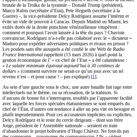
brutale de la Troïka de la tyrannie – Donald Trump (président),
Marco Rubio (secrétaire d’Etat), Pete Hegseth (secrétaire à la
Guerre) –, la vice-présidente Delcy Rodríguez assume l’intérim et
évite un vide de pouvoir à Caracas. Depuis Madrid ou Miami, les
exilés dorés de la droite putschiste vénézuélienne vitupèrent :
comment et pourquoi l’avoir laissée à la tête du pays ? Chaviste
convaincue, Rodríguez n’a-t-elle pas collaboré avec le « dictateur »
Maduro pour expédier adversaires politiques et rivaux en prison ?
Les poulets sans tête auxquels a été confié le site Web de
Radio
France International
rappellent (13 mars 2026) à quel point la
gestion économique de l’ « ex-chef de l’Etat » a été calamiteuse :
« Le salaire minimum équivaut aujourd’hui à 30 centimes de
dollars »
(comment survivre ne serait-ce qu’un jour avec un tel
revenu n’est – et pour cause ! – pas expliqué)
[
1
]
.
Au sein d’une gauche sous le choc, une autre bataille fait rage entre
intellectuels sur le thème, ou sa récusation, de la trahison. Si
d’aucuns de bonne foi s’interrogent, troublés par l’apparente facilité
avec laquelle les forces spéciales étatsuniennes se sont emparés du
chef de l’État, d’autres ont tendance à aller un peu vite en besogne et
plutôt imprudemment. Pour ces accusateurs implicites ou explicites,
Delcy Rodríguez et le reste du cercle dirigeant – dont son frère
Jorge, président de l’Assemblée nationale – seraient en train
d’abandonner le projet bolivarien d’Hugo Chávez. Ne font-ils pas
des compromis – synonymes de compromission ? Ils
« cèdent,