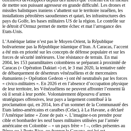
de mettre son puissant agresseur en grande difficulté. Les drones et
missiles balistiques iraniens s’abattent sur le territoire israélien, les
installations pétrolières saoudiennes et qatari, les infrastructures des
pays du Golfe, les bases militaires US de la région. Le contrôle sur
le détroit d’Ormuz permet de mettre échec et mat l’arrogance des
Etats-Unis.
L’Amérique latine n’est pas le Moyen-Orient, la République
bolivarienne pas la République islamique d’Iran. A Caracas, l’accent
a été mis en priorité sur les concepts de défense populaire et sur les
forces de sécurité intérieures. Une résistance de terrain. En mai
2004, les 153 paramilitaires colombiens se préparant à proximité de
Caracas (« Opération Daktari ») et, le 3 mai 2020, la tentative ratée
de débarquement de déserteurs vénézuéliens et de mercenaires
étatsuniens (« Opération Gedeon ») ont été neutralisés par les forces
« civico-militaires ». En 2026 et en l’absence d’occupation physique
de leur territoire, les Vénézuéliens ne peuvent affronter l’ennemi là
où il serait à leur portée. Volontairement dépourvu d’armes
stratégiques offensives, leur pays a largement contribué à la
proclamation qui, en 2014, lors d’un sommet de la Communauté des
Etats latino-américains et caraïbes (Celac), à La Havane, a déclaré
l’Amérique latine « Zone de paix ». L’imagine-t-on prendre pour
cible et bombarder les neuf bases militaires utilisées par l’armée
américaine en Colombie – « un pays frère » ! –, celles présentes au
Pérou ou à Porto Rico, ou frapper le Guyana, qui lui est