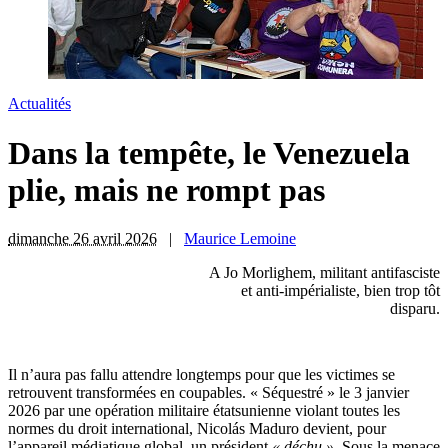
Actualités
Dans la tempête, le Venezuela
plie, mais ne rompt pas
dimanche 26 avril 2026
|
Maurice Lemoine
A Jo Morlighem, militant antifasciste
et anti-impérialiste, bien trop tôt
disparu.
I
l n’aura pas fallu attendre longtemps pour que les victimes se
retrouvent transformées en coupables. « Séquestré » le 3 janvier
2026 par une opération militaire étatsunienne violant toutes les
normes du droit international, Nicolás Maduro devient, pour
l’appareil médiatique global, un président
« déchu ».
Sous la menace