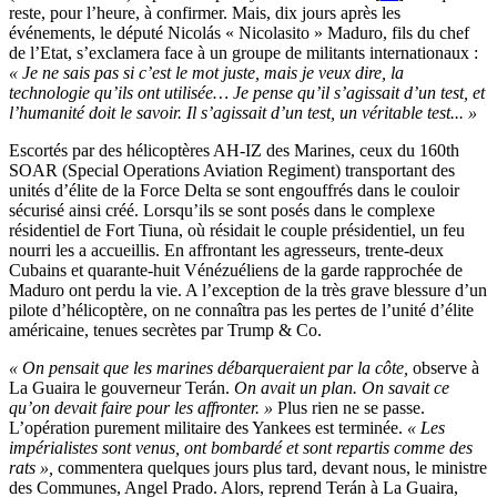
reste, pour l’heure, à confirmer. Mais, dix jours après les
événements, le député Nicolás « Nicolasito » Maduro, fils du chef
de l’Etat, s’exclamera face à un groupe de militants internationaux :
« Je ne sais pas si c’est le mot juste, mais je veux dire, la
technologie qu’ils ont utilisée… Je pense qu’il s’agissait d’un test, et
l’humanité doit le savoir. Il s’agissait d’un test, un véritable test... »
Escortés par des hélicoptères AH-IZ des Marines, ceux du 160th
SOAR (Special Operations Aviation Regiment) transportant des
unités d’élite de la Force Delta se sont engouffrés dans le couloir
sécurisé ainsi créé. Lorsqu’ils se sont posés dans le complexe
résidentiel de Fort Tiuna, où résidait le couple présidentiel, un feu
nourri les a accueillis. En affrontant les agresseurs, trente-deux
Cubains et quarante-huit Vénézuéliens de la garde rapprochée de
Maduro ont perdu la vie. A l’exception de la très grave blessure d’un
pilote d’hélicoptère, on ne connaîtra pas les pertes de l’unité d’élite
américaine, tenues secrètes par Trump & Co.
« On pensait que les marines débarqueraient par la côte,
observe à
La Guaira le gouverneur Terán.
On avait un plan. On savait ce
qu’on devait faire pour les affronter. »
Plus rien ne se passe.
L’opération purement militaire des Yankees est terminée.
« Les
impérialistes sont venus, ont bombardé et sont repartis comme des
rats »,
commentera quelques jours plus tard, devant nous, le ministre
des Communes, Angel Prado. Alors, reprend Terán à La Guaira,