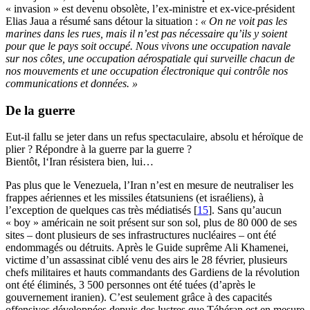
« invasion » est devenu obsolète, l’ex-ministre et ex-vice-président
Elias Jaua a résumé sans détour la situation :
« On ne voit pas les
marines dans les rues, mais il n’est pas nécessaire qu’ils y soient
pour que le pays soit occupé. Nous vivons une occupation navale
sur nos côtes, une occupation aérospatiale qui surveille chacun de
nos mouvements et une occupation électronique qui contrôle nos
communications et données. »
De la guerre
Eut-il fallu se jeter dans un refus spectaculaire, absolu et héroïque de
plier ? Répondre à la guerre par la guerre ?
Bientôt, l‘Iran résistera bien, lui…
Pas plus que le Venezuela, l’Iran n’est en mesure de neutraliser les
frappes aériennes et les missiles étatsuniens (et israéliens), à
l’exception de quelques cas très médiatisés
[
15
]
. Sans qu’aucun
« boy » américain ne soit présent sur son sol, plus de 80 000 de ses
sites – dont plusieurs de ses infrastructures nucléaires – ont été
endommagés ou détruits. Après le Guide suprême Ali Khamenei,
victime d’un assassinat ciblé venu des airs le 28 février, plusieurs
chefs militaires et hauts commandants des Gardiens de la révolution
ont été éliminés, 3 500 personnes ont été tuées (d’après le
gouvernement iranien). C’est seulement grâce à des capacités
offensives développées depuis des lustres que Téhéran est en mesure