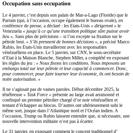
Occupation sans occupation
Le 4 janvier, c’est depuis son palais de Mar-a-Lago (Floride) que le
Parrain (qui, à l’occasion, occupe également le bureau ovale), en
conférence de presse, a déclaré : les Etats-Unis
« dirigeront »
le
Venezuela
« jusqu’à ce qu’une transition politique sûre puisse avoir
lieu ».
Sans plus de précisions – si l’on excepte sa fixation sur le
pétrole brut.
« S’ils prennent de bonnes décisions »,
a précisé Marco
Rubio, les Etats-Unis travailleront avec les responsables
vénézuéliens en place. Le 5 janvier, sur
CNN
, le sous-secrétaire
d’Etat à la Maison Blanche, Stephen Miller, a complété en exposant
les règles du jeu :
« Nous fixons les conditions. Nous imposons un
embargo total sur leur pétrole et leur capacité à commercer. Donc,
pour commercer, pour faire tourner leur économie, ils ont besoin de
notre autorisation. »
Il ne s’agissait pas de vaines paroles. Début décembre 2025, la
ténébreuse
« Task Force »
présente au large avait arraisonné et
confisqué un premier pétrolier chargé d’or noir vénézuélien et
tentant d’échapper au blocus. D’autres ont ultérieurement subi le
même sort, jusque dans l’Atlantique nord et l’Océan indien. A
l’occasion, Trump ou Rubio laissent entendre que, si nécessaire, une
nouvelle intervention militaire n’est pas à écarter.
Le 31 janvier, en exposant comment le concept traditionnel d’