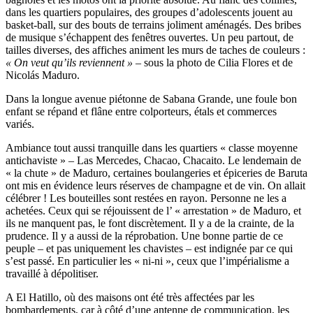
dans les quartiers populaires, des groupes d’adolescents jouent au
basket-ball, sur des bouts de terrains joliment aménagés. Des bribes
de musique s’échappent des fenêtres ouvertes. Un peu partout, de
tailles diverses, des affiches animent les murs de taches de couleurs :
« On veut qu’ils reviennent »
– sous la photo de Cilia Flores et de
Nicolás Maduro.
Dans la longue avenue piétonne de Sabana Grande, une foule bon
enfant se répand et flâne entre colporteurs, étals et commerces
variés.
Ambiance tout aussi tranquille dans les quartiers « classe moyenne
antichaviste » – Las Mercedes, Chacao, Chacaito. Le lendemain de
« la chute » de Maduro, certaines boulangeries et épiceries de Baruta
ont mis en évidence leurs réserves de champagne et de vin. On allait
célébrer ! Les bouteilles sont restées en rayon. Personne ne les a
achetées. Ceux qui se réjouissent de l’ « arrestation » de Maduro, et
ils ne manquent pas, le font discrètement. Il y a de la crainte, de la
prudence. Il y a aussi de la réprobation. Une bonne partie de ce
peuple – et pas uniquement les chavistes – est indignée par ce qui
s’est passé. En particulier les « ni-ni », ceux que l’impérialisme a
travaillé à dépolitiser.
A El Hatillo, où des maisons ont été très affectées par les
bombardements, car à côté d’une antenne de communication, les