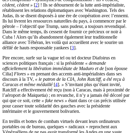
cèdent, cèdent »
[
2
]
! Ils se détournent de la lutte anti-impérialiste,
rétablissent les relations diplomatiques avec Washington. Tels des
Judas, ils se disent disposés à une ère de coopération avec l’ennemi.
Ils lui livrent les ressources naturelles du pays, à commencer par le
pétrole – l’objectif que Trump, sans pudeur, a toujours revendiqué.
Dans le même temps, ils cessent de fournir ce précieux or noir à
Cuba ! Alors qu’ils abandonnent également leur traditionnelle
alliance avec Téhéran, les voilà qui accueillent avec le sourire un
défilé de hauts responsable yankees
[
3
]
.
Pire encore, surfe sur la vague tel ou tel docteur Diafoirus en
sciences politiques français : si la présidente
« demande
officiellement la libération immédiate de Maduro et de
[son épouse
Cilia]
Flores »
en prenant des accents anti-impérialistes dans ses
discours à la TV,
« le patron de la CIA, John Ratcliff, a été reçu à
Caracas et même médaillé
[
4
]
. »
S’invitant plus qu’étant invité,
Ratcliff a effectivement été reçu (non à Caracas, mais à proximité de
l’aéroport de Maiquetia) ; en revanche, il n’y a jamais été décoré par
qui que ce soit, cette
« fake news »
étant dans ce cas précis utilisée
pour casser toute solidarité des gauches avec la présidente
intérimaire et le gouvernement bolivarien.
En treillis et bottes de combats virtuels devant leurs ordinateurs
portables ou de bureau, quelques « radicaux » reprochent aux
Vénézuéliens de ne pas avoir transformé les Andes en une vaste