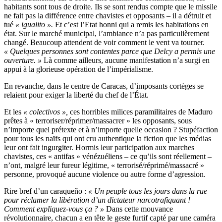
habitants sont tous de droite. Ils se sont rendus compte que le missile
ne fait pas la différence entre chavistes et opposants – il a détruit et
tué
« igualito ».
Et c’est l’Etat honni qui a remis les habitations en
état. Sur le marché municipal, l’ambiance n’a pas particulièrement
changé. Beaucoup attendent de voir comment le vent va tourner.
« Quelques personnes sont contentes parce que Delcy a permis une
ouverture. »
Là comme ailleurs, aucune manifestation n’a surgi en
appui à la glorieuse opération de l’impérialisme.
En revanche, dans le centre de Caracas, d’imposants cortèges se
relaient pour exiger la liberté du chef de l’État.
Et les
« colectivos »,
ces horribles milices paramilitaires de Maduro
prêtes à « terroriser/réprimer/massacrer » les opposants, sous
n’importe quel prétexte et à n’importe quelle occasion ? Stupéfaction
pour tous les naïfs qui ont cru authentique la fiction que les médias
leur ont fait ingurgiter. Hormis leur participation aux marches
chavistes, ces « antifas » vénézuéliens – ce qu’ils sont réellement –
n’ont, malgré leur fureur légitime, « terrorisé/réprimé/massacré »
personne, provoqué aucune violence ou autre forme d’agression.
Rire bref d’un caraqueño :
« Un peuple tous les jours dans la rue
pour réclamer la libération d’un dictateur narcotrafiquant !
Comment expliquez-vous ça ? »
Dans cette mouvance
révolutionnaire, chacun a en tête le geste furtif capté par une caméra