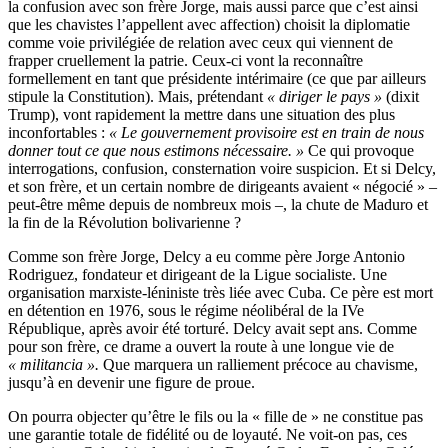
la confusion avec son frère Jorge, mais aussi parce que c’est ainsi
que les chavistes l’appellent avec affection) choisit la diplomatie
comme voie privilégiée de relation avec ceux qui viennent de
frapper cruellement la patrie. Ceux-ci vont la reconnaître
formellement en tant que présidente intérimaire (ce que par ailleurs
stipule la Constitution). Mais, prétendant
« diriger le pays »
(dixit
Trump), vont rapidement la mettre dans une situation des plus
inconfortables :
« Le gouvernement provisoire est en train de nous
donner tout ce que nous estimons nécessaire. »
Ce qui provoque
interrogations, confusion, consternation voire suspicion. Et si Delcy,
et son frère, et un certain nombre de dirigeants avaient « négocié » –
peut-être même depuis de nombreux mois –, la chute de Maduro et
la fin de la Révolution bolivarienne ?
Comme son frère Jorge, Delcy a eu comme père Jorge Antonio
Rodriguez, fondateur et dirigeant de la Ligue socialiste. Une
organisation marxiste-léniniste très liée avec Cuba. Ce père est mort
en détention en 1976, sous le régime néolibéral de la IVe
République, après avoir été torturé. Delcy avait sept ans. Comme
pour son frère, ce drame a ouvert la route à une longue vie de
« militancia ».
Que marquera un ralliement précoce au chavisme,
jusqu’à en devenir une figure de proue.
On pourra objecter qu’être le fils ou la « fille de » ne constitue pas
une garantie totale de fidélité ou de loyauté. Ne voit-on pas, ces