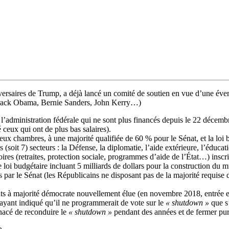
versaires de Trump, a déjà lancé un comité de soutien en vue d’une éven
Barack Obama, Bernie Sanders, John Kerry…)
 l’administration fédérale qui ne sont plus financés depuis le 22 décembr
 ceux qui ont de plus bas salaires).
 deux chambres, à une majorité qualifiée de 60 % pour le Sénat, et la loi 
(soit 7) secteurs : la Défense, la diplomatie, l’aide extérieure, l’éducat
res (retraites, protection sociale, programmes d’aide de l’État…) inscrit
 loi budgétaire incluant 5 milliards de dollars pour la construction du 
par le Sénat (les Républicains ne disposant pas de la majorité requise d
ants à majorité démocrate nouvellement élue (en novembre 2018, entrée 
t ayant indiqué qu’il ne programmerait de vote sur le
« shutdown »
que s’
enacé de reconduire le
« shutdown »
pendant des années et de fermer pur