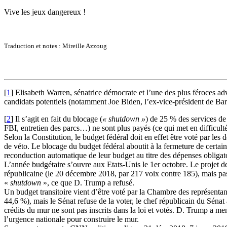
Vive les jeux dangereux !
Traduction et notes : Mireille Azzoug
[
1
]
Elisabeth Warren, sénatrice démocrate et l’une des plus féroces ad
candidats potentiels (notamment Joe Biden, l’ex-vice-président de 
[
2
]
Il s’agit en fait du blocage (
« shutdown »
) de 25 % des services de
FBI, entretien des parcs…) ne sont plus payés (ce qui met en difficulté
Selon la Constitution, le budget fédéral doit en effet être voté par les
de véto. Le blocage du budget fédéral aboutit à la fermeture de certains 
reconduction automatique de leur budget au titre des dépenses obligatoi
L’année budgétaire s’ouvre aux Etats-Unis le 1er octobre. Le projet de
républicaine (le 20 décembre 2018, par 217 voix contre 185), mais pas 
«
shutdown
», ce que D. Trump a refusé.
Un budget transitoire vient d’être voté par la Chambre des représent
44,6 %), mais le Sénat refuse de la voter, le chef républicain du Séna
crédits du mur ne sont pas inscrits dans la loi et votés. D. Trump a m
l’urgence nationale pour construire le mur.