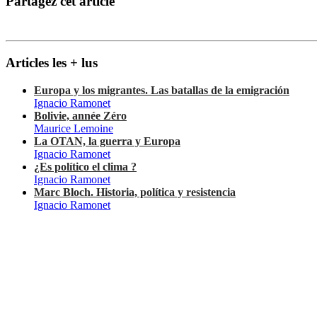
Partagez cet article
Articles les + lus
Europa y los migrantes. Las batallas de la emigración
Ignacio Ramonet
Bolivie, année Zéro
Maurice Lemoine
La OTAN, la guerra y Europa
Ignacio Ramonet
¿Es político el clima ?
Ignacio Ramonet
Marc Bloch. Historia, política y resistencia
Ignacio Ramonet