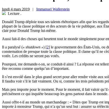
lundi 4 mars 2019
|
Immanuel Wallerstein
Lecture
.
D
onald Trump déploie tous ses talents rhétoriques afin que les regards d
plupart de la classe politique et des acteurs de la vie publique, aux É
clair pour Donald Trump lui-même.
Aussi fait-il des choses qui heurtent tout le monde simplement pour e
Il a paralysé (
« shutdown »
)
[
2
]
le gouvernement des États-Unis, ou du m
consternation de presque toute la classe politique. Il clame qu’il ne c
votée. Les crédits ne seront pas votés.
Pourquoi, me demande-t-on, se conduit-il ainsi ? La réponse est tellement
être reconnu comme quelqu’un d’important.
Il s’est envolé dans le plus grand secret pour aller rendre visite aux so
Il faudra voir s’il le fait vraiment. Ou si, comme les trois présidents p
Mais peu importe pour le moment. Pour le moment, il fait valoir qu’il est
précisément ce qui inquiète beaucoup les gens partout dans le monde.
Aussi offre-t-il au monde un marchandage : « Dites que Trump est impor
importe à monsieur Trump, qui n’a qu’un seul but : assurer sa réélect