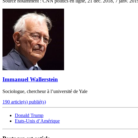
Source notamment : CNN politics en ligne, 21 déc. 2018, 7 janv. 201
Immanuel Wallerstein
Sociologue, chercheur à l’université de Yale
190 article(s) publié(s)
Donald Trump
Etats-Unis d’Amérique