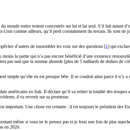
u monde entier restent concentrés sur lui et lui seul. S’il fait autant d’
tats-Unis comme ailleurs, qu’il perd constamment du terrain. Ils sont de p
mpêcher d’autres de rassembler les voix sur des questions
[
1
]
qui excluen
oins la partie qui n’a pas encore bénéficié d’une existence renouvelée de
èdera pas tant que la somme absurde [plus de 5 milliards de dollars de cr
 simple qu’elle en est presque bête. Il se conduit ainsi parce il n’y a ri
ldats américains en Irak. Il déclare qu’il va retirer la totalité des troup
récédents, il va revenir sur sa promesse.
 important. Une chose est certaine : il est toujours le président des Etat
tant même si vous ne le pensez pas et je ferai une fois de plus marche a
ion en 2020.