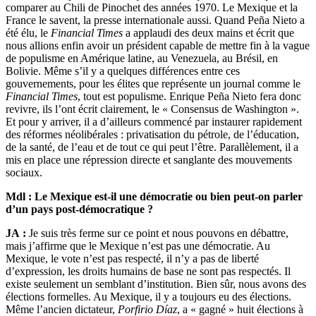
comparer au Chili de Pinochet des années 1970. Le Mexique et la
France le savent, la presse internationale aussi. Quand Peña Nieto a
été élu, le
Financial Times
a applaudi des deux mains et écrit que
nous allions enfin avoir un président capable de mettre fin à la vague
de populisme en Amérique latine, au Venezuela, au Brésil, en
Bolivie. Même s’il y a quelques différences entre ces
gouvernements, pour les élites que représente un journal comme le
Financial Times
, tout est populisme. Enrique Peña Nieto fera donc
revivre, ils l’ont écrit clairement, le « Consensus de Washington ».
Et pour y arriver, il a d’ailleurs commencé par instaurer rapidement
des réformes néolibérales : privatisation du pétrole, de l’éducation,
de la santé, de l’eau et de tout ce qui peut l’être. Parallèlement, il a
mis en place une répression directe et sanglante des mouvements
sociaux.
Mdl :
Le Mexique est-il une démocratie ou bien peut-on parler
d’un pays post-démocratique ?
JA :
Je suis très ferme sur ce point et nous pouvons en débattre,
mais j’affirme que le Mexique n’est pas une démocratie. Au
Mexique, le vote n’est pas respecté, il n’y a pas de liberté
d’expression, les droits humains de base ne sont pas respectés. Il
existe seulement un semblant d’institution. Bien sûr, nous avons des
élections formelles. Au Mexique, il y a toujours eu des élections.
Même l’ancien dictateur,
Porfirio Díaz
, a « gagné » huit élections à