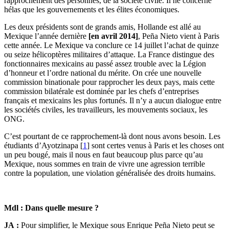
rapprochement des personnes, de la société civile. Il ne concerne
hélas que les gouvernements et les élites économiques.
Les deux présidents sont de grands amis, Hollande est allé au
Mexique l’année dernière
[en avril 2014]
, Peña Nieto vient à Paris
cette année. Le Mexique va conclure ce 14 juillet l’achat de quinze
ou seize hélicoptères militaires d’attaque. La France distingue des
fonctionnaires mexicains au passé assez trouble avec la Légion
d’honneur et l’ordre national du mérite. On crée une nouvelle
commission binationale pour rapprocher les deux pays, mais cette
commission bilatérale est dominée par les chefs d’entreprises
français et mexicains les plus fortunés. Il n’y a aucun dialogue entre
les sociétés civiles, les travailleurs, les mouvements sociaux, les
ONG.
C’est pourtant de ce rapprochement-là dont nous avons besoin. Les
étudiants d’Ayotzinapa
[
1
]
sont certes venus à Paris et les choses ont
un peu bougé, mais il nous en faut beaucoup plus parce qu’au
Mexique, nous sommes en train de vivre une agression terrible
contre la population, une violation généralisée des droits humains.
Mdl :
Dans quelle mesure ?
JA :
Pour simplifier, le Mexique sous Enrique Peña Nieto peut se