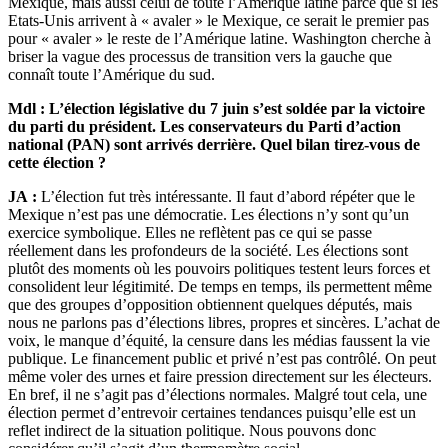
Mexique, mais aussi celui de toute l’Amérique latine parce que si les
Etats-Unis arrivent à « avaler » le Mexique, ce serait le premier pas
pour « avaler » le reste de l’Amérique latine. Washington cherche à
briser la vague des processus de transition vers la gauche que
connaît toute l’Amérique du sud.
Mdl : L’élection législative du 7 juin s’est soldée par la victoire
du parti du président. Les conservateurs du Parti d’action
national (PAN) sont arrivés derrière. Quel bilan tirez-vous de
cette élection ?
JA :
L’élection fut très intéressante. Il faut d’abord répéter que le
Mexique n’est pas une démocratie. Les élections n’y sont qu’un
exercice symbolique. Elles ne reflètent pas ce qui se passe
réellement dans les profondeurs de la société. Les élections sont
plutôt des moments où les pouvoirs politiques testent leurs forces et
consolident leur légitimité. De temps en temps, ils permettent même
que des groupes d’opposition obtiennent quelques députés, mais
nous ne parlons pas d’élections libres, propres et sincères. L’achat de
voix, le manque d’équité, la censure dans les médias faussent la vie
publique. Le financement public et privé n’est pas contrôlé. On peut
même voler des urnes et faire pression directement sur les électeurs.
En bref, il ne s’agit pas d’élections normales. Malgré tout cela, une
élection permet d’entrevoir certaines tendances puisqu’elle est un
reflet indirect de la situation politique. Nous pouvons donc