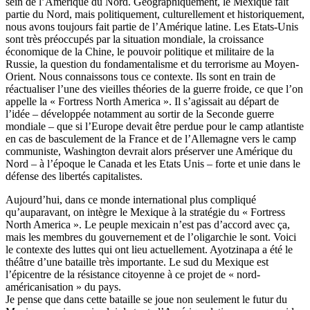
sein de l’Amérique du Nord. Géographiquement, le Mexique fait
partie du Nord, mais politiquement, culturellement et historiquement,
nous avons toujours fait partie de l’Amérique latine. Les Etats-Unis
sont très préoccupés par la situation mondiale, la croissance
économique de la Chine, le pouvoir politique et militaire de la
Russie, la question du fondamentalisme et du terrorisme au Moyen-
Orient. Nous connaissons tous ce contexte. Ils sont en train de
réactualiser l’une des vieilles théories de la guerre froide, ce que l’on
appelle la « Fortress North America ». Il s’agissait au départ de
l’idée – développée notamment au sortir de la Seconde guerre
mondiale – que si l’Europe devait être perdue pour le camp atlantiste
en cas de basculement de la France et de l’Allemagne vers le camp
communiste, Washington devrait alors préserver une Amérique du
Nord – à l’époque le Canada et les Etats Unis – forte et unie dans le
défense des libertés capitalistes.
Aujourd’hui, dans ce monde international plus compliqué
qu’auparavant, on intègre le Mexique à la stratégie du « Fortress
North America ». Le peuple mexicain n’est pas d’accord avec ça,
mais les membres du gouvernement et de l’oligarchie le sont. Voici
le contexte des luttes qui ont lieu actuellement. Ayotzinapa a été le
théâtre d’une bataille très importante. Le sud du Mexique est
l’épicentre de la résistance citoyenne à ce projet de « nord-
américanisation » du pays.
Je pense que dans cette bataille se joue non seulement le futur du