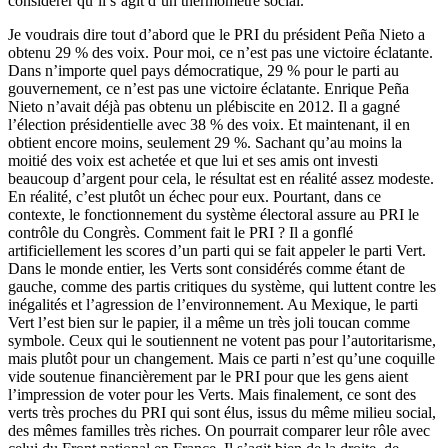
considérer qu’il s’agit d’un thermomètre social.
Je voudrais dire tout d’abord que le PRI du président Peña Nieto a
obtenu 29 % des voix. Pour moi, ce n’est pas une victoire éclatante.
Dans n’importe quel pays démocratique, 29 % pour le parti au
gouvernement, ce n’est pas une victoire éclatante. Enrique Peña
Nieto n’avait déjà pas obtenu un plébiscite en 2012. Il a gagné
l’élection présidentielle avec 38 % des voix. Et maintenant, il en
obtient encore moins, seulement 29 %. Sachant qu’au moins la
moitié des voix est achetée et que lui et ses amis ont investi
beaucoup d’argent pour cela, le résultat est en réalité assez modeste.
En réalité, c’est plutôt un échec pour eux. Pourtant, dans ce
contexte, le fonctionnement du système électoral assure au PRI le
contrôle du Congrès. Comment fait le PRI ? Il a gonflé
artificiellement les scores d’un parti qui se fait appeler le parti Vert.
Dans le monde entier, les Verts sont considérés comme étant de
gauche, comme des partis critiques du système, qui luttent contre les
inégalités et l’agression de l’environnement. Au Mexique, le parti
Vert l’est bien sur le papier, il a même un très joli toucan comme
symbole. Ceux qui le soutiennent ne votent pas pour l’autoritarisme,
mais plutôt pour un changement. Mais ce parti n’est qu’une coquille
vide soutenue financièrement par le PRI pour que les gens aient
l’impression de voter pour les Verts. Mais finalement, ce sont des
verts très proches du PRI qui sont élus, issus du même milieu social,
des mêmes familles très riches. On pourrait comparer leur rôle avec