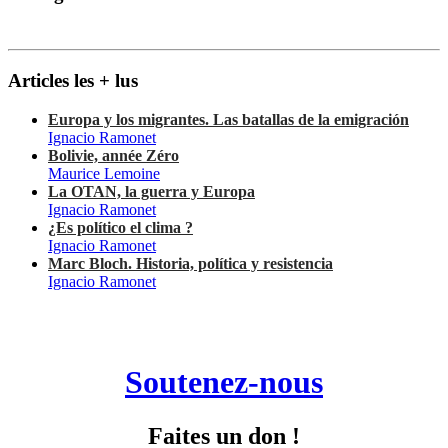
Articles les + lus
Europa y los migrantes. Las batallas de la emigración
Ignacio Ramonet
Bolivie, année Zéro
Maurice Lemoine
La OTAN, la guerra y Europa
Ignacio Ramonet
¿Es político el clima ?
Ignacio Ramonet
Marc Bloch. Historia, política y resistencia
Ignacio Ramonet
Soutenez-nous
Faites un don !