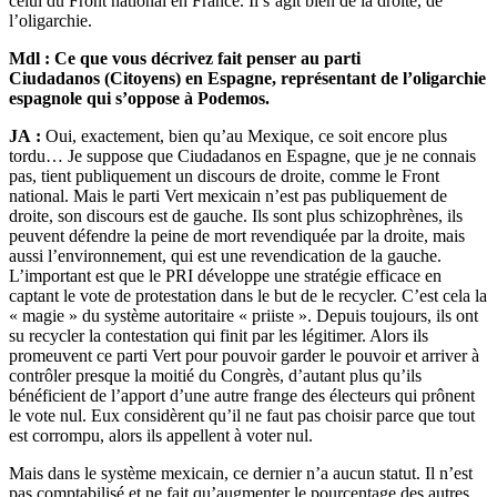
celui du Front national en France. Il s’agit bien de la droite, de
l’oligarchie.
Mdl :
Ce que vous décrivez fait penser au parti
Ciudadanos (Citoyens) en Espagne, représentant de l’oligarchie
espagnole qui s’oppose à Podemos.
JA :
Oui, exactement, bien qu’au Mexique, ce soit encore plus
tordu… Je suppose que Ciudadanos en Espagne, que je ne connais
pas, tient publiquement un discours de droite, comme le Front
national. Mais le parti Vert mexicain n’est pas publiquement de
droite, son discours est de gauche. Ils sont plus schizophrènes, ils
peuvent défendre la peine de mort revendiquée par la droite, mais
aussi l’environnement, qui est une revendication de la gauche.
L’important est que le PRI développe une stratégie efficace en
captant le vote de protestation dans le but de le recycler. C’est cela la
« magie » du système autoritaire « priiste ». Depuis toujours, ils ont
su recycler la contestation qui finit par les légitimer. Alors ils
promeuvent ce parti Vert pour pouvoir garder le pouvoir et arriver à
contrôler presque la moitié du Congrès, d’autant plus qu’ils
bénéficient de l’apport d’une autre frange des électeurs qui prônent
le vote nul. Eux considèrent qu’il ne faut pas choisir parce que tout
est corrompu, alors ils appellent à voter nul.
Mais dans le système mexicain, ce dernier n’a aucun statut. Il n’est
pas comptabilisé et ne fait qu’augmenter le pourcentage des autres