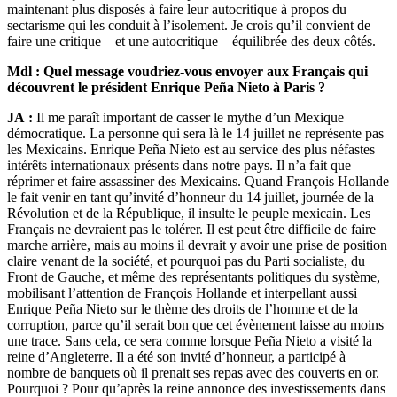
maintenant plus disposés à faire leur autocritique à propos du
sectarisme qui les conduit à l’isolement. Je crois qu’il convient de
faire une critique – et une autocritique – équilibrée des deux côtés.
Mdl : Quel message voudriez-vous envoyer aux Français qui
découvrent le président Enrique Peña Nieto à Paris ?
JA :
Il me paraît important de casser le mythe d’un Mexique
démocratique. La personne qui sera là le 14 juillet ne représente pas
les Mexicains. Enrique Peña Nieto est au service des plus néfastes
intérêts internationaux présents dans notre pays. Il n’a fait que
réprimer et faire assassiner des Mexicains. Quand François Hollande
le fait venir en tant qu’invité d’honneur du 14 juillet, journée de la
Révolution et de la République, il insulte le peuple mexicain. Les
Français ne devraient pas le tolérer. Il est peut être difficile de faire
marche arrière, mais au moins il devrait y avoir une prise de position
claire venant de la société, et pourquoi pas du Parti socialiste, du
Front de Gauche, et même des représentants politiques du système,
mobilisant l’attention de François Hollande et interpellant aussi
Enrique Peña Nieto sur le thème des droits de l’homme et de la
corruption, parce qu’il serait bon que cet évènement laisse au moins
une trace. Sans cela, ce sera comme lorsque Peña Nieto a visité la
reine d’Angleterre. Il a été son invité d’honneur, a participé à
nombre de banquets où il prenait ses repas avec des couverts en or.
Pourquoi ? Pour qu’après la reine annonce des investissements dans