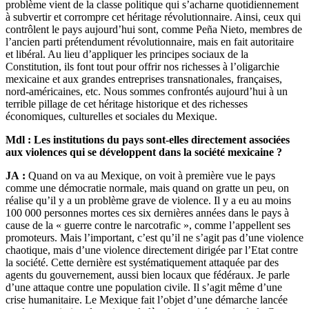
problème vient de la classe politique qui s’acharne quotidiennement
à subvertir et corrompre cet héritage révolutionnaire. Ainsi, ceux qui
contrôlent le pays aujourd’hui sont, comme Peña Nieto, membres de
l’ancien parti prétendument révolutionnaire, mais en fait autoritaire
et libéral. Au lieu d’appliquer les principes sociaux de la
Constitution, ils font tout pour offrir nos richesses à l’oligarchie
mexicaine et aux grandes entreprises transnationales, françaises,
nord-américaines, etc. Nous sommes confrontés aujourd’hui à un
terrible pillage de cet héritage historique et des richesses
économiques, culturelles et sociales du Mexique.
Mdl :
Les institutions du pays sont-elles directement associées
aux violences qui se développent dans la société mexicaine ?
JA :
Quand on va au Mexique, on voit à première vue le pays
comme une démocratie normale, mais quand on gratte un peu, on
réalise qu’il y a un problème grave de violence. Il y a eu au moins
100 000 personnes mortes ces six dernières années dans le pays à
cause de la « guerre contre le narcotrafic », comme l’appellent ses
promoteurs. Mais l’important, c’est qu’il ne s’agit pas d’une violence
chaotique, mais d’une violence directement dirigée par l’Etat contre
la société. Cette dernière est systématiquement attaquée par des
agents du gouvernement, aussi bien locaux que fédéraux. Je parle
d’une attaque contre une population civile. Il s’agit même d’une
crise humanitaire. Le Mexique fait l’objet d’une démarche lancée