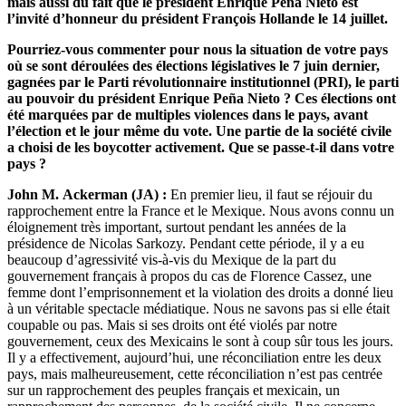
mais aussi du fait que le président Enrique Peña Nieto est
l’invité d’honneur du président François Hollande le 14 juillet.
Pourriez-vous commenter pour nous la situation de votre pays
où se sont déroulées des élections législatives le 7 juin dernier,
gagnées par le Parti révolutionnaire institutionnel (PRI), le parti
au pouvoir du président Enrique Peña Nieto ? Ces élections ont
été marquées par de multiples violences dans le pays, avant
l’élection et le jour même du vote. Une partie de la société civile
a choisi de les boycotter activement. Que se passe-t-il dans votre
pays ?
John M. Ackerman (JA) :
En premier lieu, il faut se réjouir du
rapprochement entre la France et le Mexique. Nous avons connu un
éloignement très important, surtout pendant les années de la
présidence de Nicolas Sarkozy. Pendant cette période, il y a eu
beaucoup d’agressivité vis-à-vis du Mexique de la part du
gouvernement français à propos du cas de Florence Cassez, une
femme dont l’emprisonnement et la violation des droits a donné lieu
à un véritable spectacle médiatique. Nous ne savons pas si elle était
coupable ou pas. Mais si ses droits ont été violés par notre
gouvernement, ceux des Mexicains le sont à coup sûr tous les jours.
Il y a effectivement, aujourd’hui, une réconciliation entre les deux
pays, mais malheureusement, cette réconciliation n’est pas centrée
sur un rapprochement des peuples français et mexicain, un