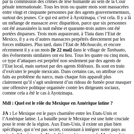
par la commission des crimes de lèse humanité au sein de la Cour
pénale internationale. Tous les trois ou quatre mois sont massacrées
entre vingt et cinquante personnes par des agents gouvernementaux,
surtout des jeunes. Ce qui est arrivé à Ayotzinapa, c’est cela. Il y a là
un mélange de massacre avec disparition, parce que six personnes
ont été assassinées la nuit même et quarante-trois autres ont été
portées disparues. Trois mois auparavant, à Tlata dans l’Etat de
Mexico, il y a eu d’autres massacres perpétrés directement par les
forces militaires. Plus tard, dans l’Etat de
Michoacán
, et encore
récemment il y a un mois
[le 22 mai]
dans le village de
Tanhuato
,
des événements similaires ont eu lieu. Tous les quatre ou cinq mois,
ce type d’attaques est perpétré non seulement par des agents de
l’Etat local, mais surtout par des agents fédéraux. Ils sont en train
d’exécuter le peuple mexicain. Dans certains cas, on attribue ces
faits au problème du narco, mais chaque fois apparaît plus
clairement qu’il s’agit seulement d’un rideau de fumée pour masquer
une offensive politique organisée contre les dirigeants sociaux,
comme cela a été le cas à Ayotzinapa.
Mdl :
Quel est le rôle du Mexique en Amérique latine ?
JA :
Le Mexique est le pays charnière entre les Etats-Unis et
l’Amérique latine. La bataille pour le Mexique est une lutte cruciale
pour le reste de la région. Aux Etats-Unis, il existe un plan bien
spécifique, qui n’est pas secret, consistant à intégrer notre pays au