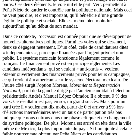
partis. Ces deux éléments, le vote nul et le parti Vert, permettent à
Peña Nieto de garder le contrôle sur la politique nationale. Mais ceci
ne veut pas dire, et c’est important, qu’il bénéficie d’une grande
légitimité politique et sociale. Elle est même bien moindre
aujourd’hui qu’au début de son mandat.
Dans ce contexte, l’occasion est donnée pour que se développent de
nouvelles alternatives politiques. Parmi les voies qui se dessinent,
deux se dégagent nettement. D’un côté, celle de candidatures dites
« indépendantes », parce que financées par l’argent privé et non
public. Le système mexicain fonctionne légalement comme le
français. Le financement privé est en principe réglementé. Les
candidats indépendants, qui se veulent « anti-partis », veulent
obtenir ouvertement des financements privés pour leurs campagnes,
ce qui revient à « américaniser » le système électoral mexicain. De
l’autre côté surgit l’option Morena,
Movimiento Regeneración
Nacional
, parti de la gauche dirigé par l’ancien candidat à l’élection
présidentielle Andrés Manuel López Obrador. Il a obtenu 9 % des
voix. Ce résultat n’est pas, en soi, un grand succès. Mais pour un
parti créé il y seulement dix mois, partir de 0 et arriver à 9% lors
d’élections intermédiaires avec un taux de participation très bas
indique que nous entrons dans une phase critique et de changement
du système politique. De plus, Morena est arrivé en tête dans la ville
même de Mexico, la plus importante du pays. Si l’on ajoute à cela le
faible pourcentage obtenu par Peña Nieto et les candidatures