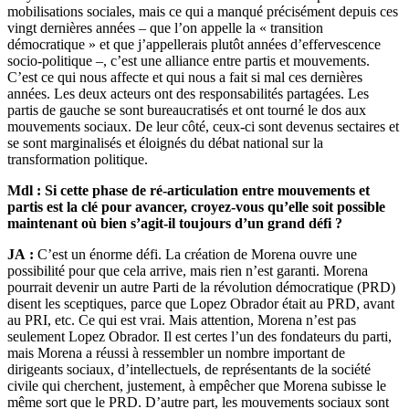
mobilisations sociales, mais ce qui a manqué précisément depuis ces
vingt dernières années – que l’on appelle la « transition
démocratique » et que j’appellerais plutôt années d’effervescence
socio-politique –, c’est une alliance entre partis et mouvements.
C’est ce qui nous affecte et qui nous a fait si mal ces dernières
années. Les deux acteurs ont des responsabilités partagées. Les
partis de gauche se sont bureaucratisés et ont tourné le dos aux
mouvements sociaux. De leur côté, ceux-ci sont devenus sectaires et
se sont marginalisés et éloignés du débat national sur la
transformation politique.
Mdl : Si cette phase de ré-articulation entre mouvements et
partis est la clé pour avancer, croyez-vous qu’elle soit possible
maintenant où bien s’agit-il toujours d’un grand défi ?
JA :
C’est un énorme défi. La création de Morena ouvre une
possibilité pour que cela arrive, mais rien n’est garanti. Morena
pourrait devenir un autre Parti de la révolution démocratique (PRD)
disent les sceptiques, parce que Lopez Obrador était au PRD, avant
au PRI, etc. Ce qui est vrai. Mais attention, Morena n’est pas
seulement Lopez Obrador. Il est certes l’un des fondateurs du parti,
mais Morena a réussi à ressembler un nombre important de
dirigeants sociaux, d’intellectuels, de représentants de la société
civile qui cherchent, justement, à empêcher que Morena subisse le
même sort que le PRD. D’autre part, les mouvements sociaux sont