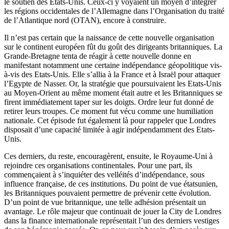
le soutien des Etats-Unis. Ceux-ci y voyaient un moyen d’intégrer
les régions occidentales de l’Allemagne dans l’Organisation du traité
de l’Atlantique nord (OTAN), encore à construire.
Il n’est pas certain que la naissance de cette nouvelle organisation
sur le continent européen fût du goût des dirigeants britanniques. La
Grande-Bretagne tenta de réagir à cette nouvelle donne en
manifestant notamment une certaine indépendance géopolitique vis-
à-vis des Etats-Unis. Elle s’allia à la France et à Israël pour attaquer
l’Egypte de Nasser. Or, la stratégie que poursuivaient les Etats-Unis
au Moyen-Orient au même moment était autre et les Britanniques se
firent immédiatement taper sur les doigts. Ordre leur fut donné de
retirer leurs troupes. Ce moment fut vécu comme une humiliation
nationale. Cet épisode fut également là pour rappeler que Londres
disposait d’une capacité limitée à agir indépendamment des Etats-
Unis.
Ces derniers, du reste, encouragèrent, ensuite, le Royaume-Uni à
rejoindre ces organisations continentales. Pour une part, ils
commençaient à s’inquiéter des velléités d’indépendance, sous
influence française, de ces institutions. Du point de vue étatsunien,
les Britanniques pouvaient permettre de prévenir cette évolution.
D’un point de vue britannique, une telle adhésion présentait un
avantage. Le rôle majeur que continuait de jouer la City de Londres
dans la finance internationale représentait l’un des derniers vestiges