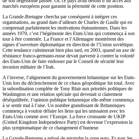
de son hégémonie passée. Or, ce pays avait besoin d’un accès aux
marchés européens pour garantir la pérennité de cette position.
La Grande-Bretagne chercha par conséquent à intégrer ces
organisations, au grand dam d’ailleurs de Charles de Gaulle qui en
comprenait parfaitement les motivations étatsuniennes. Dans les
années 1970, c’est l’hégémonie des Etats-Unis qui commença à son
tour à être contestée. La France et l’Allemagne montrèrent des
signes d’ouverture diplomatique en direction de l’Union soviétique.
Cette tendance culminerait bien plus tard, en 2003, quand un axe de
résistance franco-germano-russe devait parvenir à contrer la volonté
des Etats-Unis de faire endosser par le Conseil de sécurité leur
invasion militaire de l’Irak.
A l’inverse, l’alignement du gouvernement britannique sur les Etats-
Unis lors du déclenchement de ce chaos géopolitique fut total. Avec
la subordination complète de Tony Blair aux priorités politiques de
Washington et une relation spéciale qui devenait si clairement
déséquilibrée, l’opinion publique britannique elle-même commença
à se sentir mal à l’aise. Un nombre grandissant de Britanniques
commença à vouloir défaire les liens qui les unissaient avec les
Etats-Unis comme avec l’Europe. La force croissante de UKIP
(United Kingdom Independence Party) est devenue l’expression la
plus symptomatique de ce changement d’humeur.
La Grande-Bretagne a refusé de rejoindre la zone euro. Et avec les