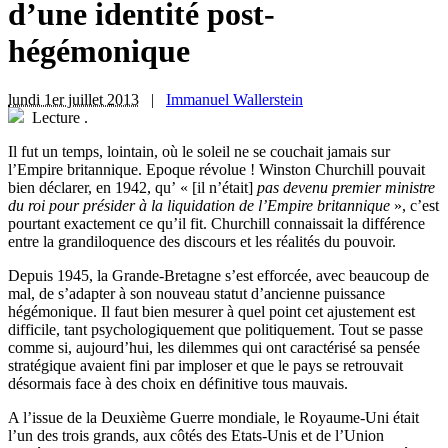
d’une identité post-
hégémonique
lundi 1er juillet 2013
|
Immanuel Wallerstein
Lecture
.
I
l fut un temps, lointain, où le soleil ne se couchait jamais sur
l’Empire britannique. Epoque révolue ! Winston Churchill pouvait
bien déclarer, en 1942, qu’ « [il n’était]
pas devenu premier ministre
du roi pour présider à la liquidation de l’Empire britannique
», c’est
pourtant exactement ce qu’il fit. Churchill connaissait la différence
entre la grandiloquence des discours et les réalités du pouvoir.
Depuis 1945, la Grande-Bretagne s’est efforcée, avec beaucoup de
mal, de s’adapter à son nouveau statut d’ancienne puissance
hégémonique. Il faut bien mesurer à quel point cet ajustement est
difficile, tant psychologiquement que politiquement. Tout se passe
comme si, aujourd’hui, les dilemmes qui ont caractérisé sa pensée
stratégique avaient fini par imploser et que le pays se retrouvait
désormais face à des choix en définitive tous mauvais.
A l’issue de la Deuxième Guerre mondiale, le Royaume-Uni était
l’un des trois grands, aux côtés des Etats-Unis et de l’Union