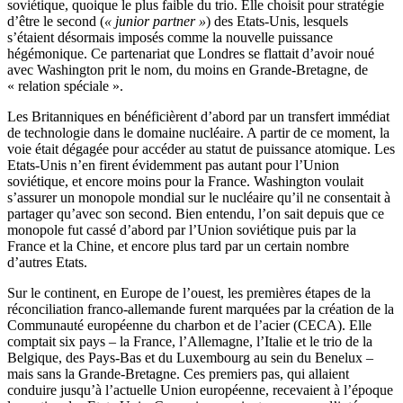
soviétique, quoique le plus faible du trio. Elle choisit pour stratégie
d’être le second (
« junior partner »
) des Etats-Unis, lesquels
s’étaient désormais imposés comme la nouvelle puissance
hégémonique. Ce partenariat que Londres se flattait d’avoir noué
avec Washington prit le nom, du moins en Grande-Bretagne, de
« relation spéciale ».
Les Britanniques en bénéficièrent d’abord par un transfert immédiat
de technologie dans le domaine nucléaire. A partir de ce moment, la
voie était dégagée pour accéder au statut de puissance atomique. Les
Etats-Unis n’en firent évidemment pas autant pour l’Union
soviétique, et encore moins pour la France. Washington voulait
s’assurer un monopole mondial sur le nucléaire qu’il ne consentait à
partager qu’avec son second. Bien entendu, l’on sait depuis que ce
monopole fut cassé d’abord par l’Union soviétique puis par la
France et la Chine, et encore plus tard par un certain nombre
d’autres Etats.
Sur le continent, en Europe de l’ouest, les premières étapes de la
réconciliation franco-allemande furent marquées par la création de la
Communauté européenne du charbon et de l’acier (CECA). Elle
comptait six pays – la France, l’Allemagne, l’Italie et le trio de la
Belgique, des Pays-Bas et du Luxembourg au sein du Benelux –
mais sans la Grande-Bretagne. Ces premiers pas, qui allaient
conduire jusqu’à l’actuelle Union européenne, recevaient à l’époque