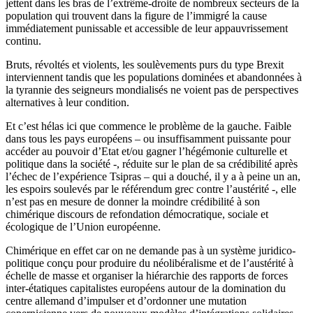
jettent dans les bras de l’extrême-droite de nombreux secteurs de la
population qui trouvent dans la figure de l’immigré la cause
immédiatement punissable et accessible de leur appauvrissement
continu.
Bruts, révoltés et violents, les soulèvements purs du type Brexit
interviennent tandis que les populations dominées et abandonnées à
la tyrannie des seigneurs mondialisés ne voient pas de perspectives
alternatives à leur condition.
Et c’est hélas ici que commence le problème de la gauche. Faible
dans tous les pays européens – ou insuffisamment puissante pour
accéder au pouvoir d’Etat et/ou gagner l’hégémonie culturelle et
politique dans la société -, réduite sur le plan de sa crédibilité après
l’échec de l’expérience Tsipras – qui a douché, il y a à peine un an,
les espoirs soulevés par le référendum grec contre l’austérité -, elle
n’est pas en mesure de donner la moindre crédibilité à son
chimérique discours de refondation démocratique, sociale et
écologique de l’Union européenne.
Chimérique en effet car on ne demande pas à un système juridico-
politique conçu pour produire du néolibéralisme et de l’austérité à
échelle de masse et organiser la hiérarchie des rapports de forces
inter-étatiques capitalistes européens autour de la domination du
centre allemand d’impulser et d’ordonner une mutation