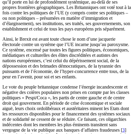
qu’il porte en lui de profondément systémique, au-delà de ses
propres frontières géographiques. Les Britanniques ont voté tout à la
fois contre les politiques de l’UE (y compris contre ses politiques –
ou non politiques – présumées en matière d’immigration et
d’élargissement), ses institutions, ses traités, ses gouvernements, son
establishment et celui de tous les pays européens pris séparément.
Ainsi, le Brexit est avant toute chose le nom d’une jacquerie
électorale contre un système que l’UE incarne jusqu’au paroxysme.
Ce système, encensé par toutes les figures politiques, économiques,
médiatiques et culturelles des élites discréditées et autistes des
nations européennes, c’est celui du dépérissement social, de la
dépossession et des brimades démocratiques, de la tyrannie des
puissants et de l’économie, de l’hyper-concurrence entre tous, de la
peur en l’avenir, pour soi et ses enfants.
Le vote du peuple britannique condense l’énergie incandescente et
négative des colères populaires non prises en compte par les classes
politiques « Pespi/Coca », les partis de centre gauche et de centre
droit qui gouvernent. En période de crise économique et sociale
aiguë, leurs choix ordolibéraux et austéritaires minent les Etats dont
les ressources disponibles pour le financement des systèmes sociaux
et de solidarité ne cessent de se réduire. Ce faisant, ces oligarchies
indécentes dont les membres les plus éminents transitent sans
vergogne de la vie publique aux banques d’affaires fraudeuses
[
3
]