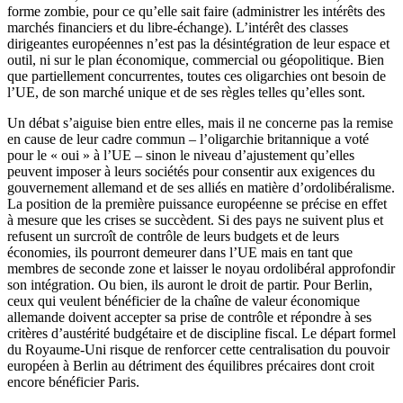
forme zombie, pour ce qu’elle sait faire (administrer les intérêts des
marchés financiers et du libre-échange). L’intérêt des classes
dirigeantes européennes n’est pas la désintégration de leur espace et
outil, ni sur le plan économique, commercial ou géopolitique. Bien
que partiellement concurrentes, toutes ces oligarchies ont besoin de
l’UE, de son marché unique et de ses règles telles qu’elles sont.
Un débat s’aiguise bien entre elles, mais il ne concerne pas la remise
en cause de leur cadre commun – l’oligarchie britannique a voté
pour le « oui » à l’UE – sinon le niveau d’ajustement qu’elles
peuvent imposer à leurs sociétés pour consentir aux exigences du
gouvernement allemand et de ses alliés en matière d’ordolibéralisme.
La position de la première puissance européenne se précise en effet
à mesure que les crises se succèdent. Si des pays ne suivent plus et
refusent un surcroît de contrôle de leurs budgets et de leurs
économies, ils pourront demeurer dans l’UE mais en tant que
membres de seconde zone et laisser le noyau ordolibéral approfondir
son intégration. Ou bien, ils auront le droit de partir. Pour Berlin,
ceux qui veulent bénéficier de la chaîne de valeur économique
allemande doivent accepter sa prise de contrôle et répondre à ses
critères d’austérité budgétaire et de discipline fiscal. Le départ formel
du Royaume-Uni risque de renforcer cette centralisation du pouvoir
européen à Berlin au détriment des équilibres précaires dont croit
encore bénéficier Paris.