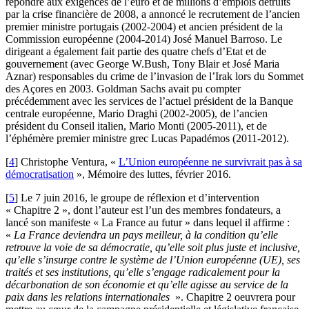
répondre aux exigences de l’euro et de millions d’emplois détruits
par la crise financière de 2008, a annoncé le recrutement de l’ancien
premier ministre portugais (2002-2004) et ancien président de la
Commission européenne (2004-2014) José Manuel Barroso. Le
dirigeant a également fait partie des quatre chefs d’Etat et de
gouvernement (avec George W.Bush, Tony Blair et José Maria
Aznar) responsables du crime de l’invasion de l’Irak lors du Sommet
des Açores en 2003. Goldman Sachs avait pu compter
précédemment avec les services de l’actuel président de la Banque
centrale européenne, Mario Draghi (2002-2005), de l’ancien
président du Conseil italien, Mario Monti (2005-2011), et de
l’éphémère premier ministre grec Lucas Papadémos (2011-2012).
[
4
]
Christophe Ventura, «
L’Union européenne ne survivrait pas à sa
démocratisation
», Mémoire des luttes, février 2016.
[
5
]
Le 7 juin 2016, le groupe de réflexion et d’intervention
« Chapitre 2 », dont l’auteur est l’un des membres fondateurs, a
lancé son manifeste « La France au futur » dans lequel il affirme :
«
La France deviendra un pays meilleur, à la condition qu’elle
retrouve la voie de sa démocratie, qu’elle soit plus juste et inclusive,
qu’elle s’insurge contre le système de l’Union européenne (UE), ses
traités et ses institutions, qu’elle s’engage radicalement pour la
décarbonation de son économie et qu’elle agisse au service de la
paix dans les relations internationales
». Chapitre 2 oeuvrera pour