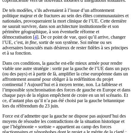
copernicienne vers de nouveaux modèles d’intégrations solidaires.
De tels modèles, s’ils advenaient à l’issue d’un affrontement
politique majeur et de fractures au sein des élites communautaires et
nationales, provoqueraient la mort clinique de l’UE. Cette dernière
ne saurait survivre, dans son architecture institutionnelle et son
périmètre géographique, à son éventuelle réforme et
démocratisation
[
4
]
. De ce point de vue, quoi qu’il arrive, changer
l’UE, c’est,
in fine
, sortir de son système. Soi même ou ses
adversaires bousculés mais désireux de rester fidèles à ses principes
et à sa fonction.
Dans ces conditions, la gauche est-elle mieux armée pour rendre
viable une autre stratégie : sortir par la gauche de l’UE dans un pays
(ou des pays) et à partir de là, amplifier la crise européenne dans un
affrontement assumé pour obliger à la redéfinition du projet
continental ? Aujourd’hui et à moyen terme, non. La faiblesse et
l’impossible synchronisation des forces de gauche en Europe et dans
chaque pays de la région empêchent de croire en un tel scénario. Et
ce, d’autant plus qu’il n’a pas été choisi par la gauche britannique
lors du référendum du 23 juin.
Force est d’admettre que la gauche ne dispose pas aujourd’hui des
moyens de résoudre les contradictions de la situation historique et
que l’hégémonie « sortiste » appartient au camp des forces
réactionnaires et xénophobes dont le projet a le mérite de la clarté :