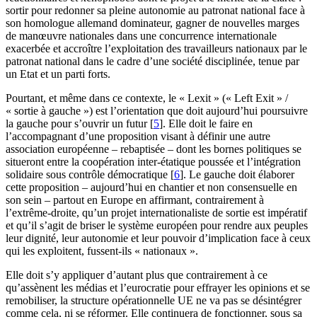
sortir pour redonner sa pleine autonomie au patronat national face à
son homologue allemand dominateur, gagner de nouvelles marges
de manœuvre nationales dans une concurrence internationale
exacerbée et accroître l’exploitation des travailleurs nationaux par le
patronat national dans le cadre d’une société disciplinée, tenue par
un Etat et un parti forts.
Pourtant, et même dans ce contexte, le « Lexit » (« Left Exit » /
« sortie à gauche ») est l’orientation que doit aujourd’hui poursuivre
la gauche pour s’ouvrir un futur
[
5
]
. Elle doit le faire en
l’accompagnant d’une proposition visant à définir une autre
association européenne – rebaptisée – dont les bornes politiques se
situeront entre la coopération inter-étatique poussée et l’intégration
solidaire sous contrôle démocratique
[
6
]
. Le gauche doit élaborer
cette proposition – aujourd’hui en chantier et non consensuelle en
son sein – partout en Europe en affirmant, contrairement à
l’extrême-droite, qu’un projet internationaliste de sortie est impératif
et qu’il s’agit de briser le système européen pour rendre aux peuples
leur dignité, leur autonomie et leur pouvoir d’implication face à ceux
qui les exploitent, fussent-ils « nationaux ».
Elle doit s’y appliquer d’autant plus que contrairement à ce
qu’assènent les médias et l’eurocratie pour effrayer les opinions et se
remobiliser, la structure opérationnelle UE ne va pas se désintégrer
comme cela, ni se réformer. Elle continuera de fonctionner, sous sa