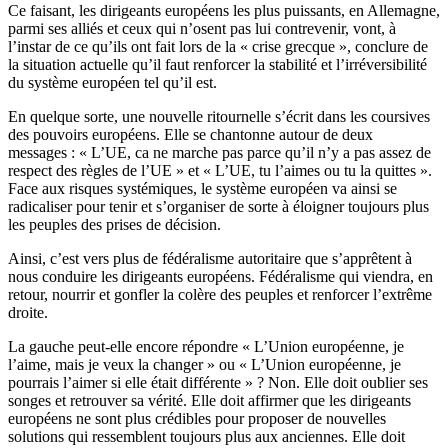
Ce faisant, les dirigeants européens les plus puissants, en Allemagne,
parmi ses alliés et ceux qui n’osent pas lui contrevenir, vont, à
l’instar de ce qu’ils ont fait lors de la « crise grecque », conclure de
la situation actuelle qu’il faut renforcer la stabilité et l’irréversibilité
du système européen tel qu’il est.
En quelque sorte, une nouvelle ritournelle s’écrit dans les coursives
des pouvoirs européens. Elle se chantonne autour de deux
messages : « L’UE, ca ne marche pas parce qu’il n’y a pas assez de
respect des règles de l’UE » et « L’UE, tu l’aimes ou tu la quittes ».
Face aux risques systémiques, le système européen va ainsi se
radicaliser pour tenir et s’organiser de sorte à éloigner toujours plus
les peuples des prises de décision.
Ainsi, c’est vers plus de fédéralisme autoritaire que s’apprêtent à
nous conduire les dirigeants européens. Fédéralisme qui viendra, en
retour, nourrir et gonfler la colère des peuples et renforcer l’extrême
droite.
La gauche peut-elle encore répondre « L’Union européenne, je
l’aime, mais je veux la changer » ou « L’Union européenne, je
pourrais l’aimer si elle était différente » ? Non. Elle doit oublier ses
songes et retrouver sa vérité. Elle doit affirmer que les dirigeants
européens ne sont plus crédibles pour proposer de nouvelles
solutions qui ressemblent toujours plus aux anciennes. Elle doit