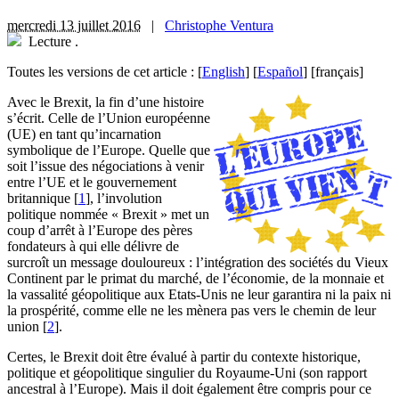
mercredi 13 juillet 2016
|
Christophe Ventura
Lecture
.
Toutes les versions de cet article :
[
English
]
[
Español
]
[français]
A
vec le Brexit, la fin d’une histoire
s’écrit. Celle de l’Union européenne
(UE) en tant qu’incarnation
symbolique de l’Europe. Quelle que
soit l’issue des négociations à venir
entre l’UE et le gouvernement
britannique
[
1
]
, l’involution
politique nommée « Brexit » met un
coup d’arrêt à l’Europe des pères
fondateurs à qui elle délivre de
surcroît un message douloureux : l’intégration des sociétés du Vieux
Continent par le primat du marché, de l’économie, de la monnaie et
la vassalité géopolitique aux Etats-Unis ne leur garantira ni la paix ni
la prospérité, comme elle ne les mènera pas vers le chemin de leur
union
[
2
]
.
Certes, le Brexit doit être évalué à partir du contexte historique,
politique et géopolitique singulier du Royaume-Uni (son rapport
ancestral à l’Europe). Mais il doit également être compris pour ce