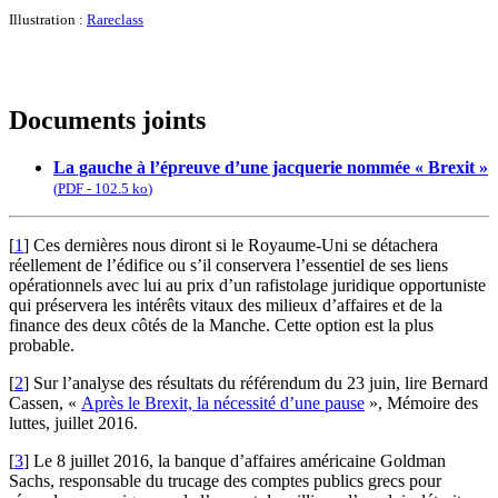
Illustration :
Rareclass
Documents joints
La gauche à l’épreuve d’une jacquerie nommée « Brexit »
(
PDF
-
102.5 ko
)
[
1
]
Ces dernières nous diront si le Royaume-Uni se détachera
réellement de l’édifice ou s’il conservera l’essentiel de ses liens
opérationnels avec lui au prix d’un rafistolage juridique opportuniste
qui préservera les intérêts vitaux des milieux d’affaires et de la
finance des deux côtés de la Manche. Cette option est la plus
probable.
[
2
]
Sur l’analyse des résultats du référendum du 23 juin, lire Bernard
Cassen, «
Après le Brexit, la nécessité d’une pause
», Mémoire des
luttes, juillet 2016.
[
3
]
Le 8 juillet 2016, la banque d’affaires américaine Goldman
Sachs, responsable du trucage des comptes publics grecs pour