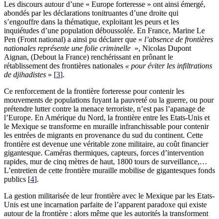
Les discours autour d’une « Europe forteresse » ont ainsi émergé,
abondés par les déclarations tonitruantes d’une droite qui
s’engouffre dans la thématique, exploitant les peurs et les
inquiétudes d’une population déboussolée. En France, Marine Le
Pen (Front national) a ainsi pu déclarer que «
l’absence de frontières
nationales représente une folie criminelle
», Nicolas Dupont
Aignan, (Debout la France) renchérissant en prônant le
rétablissement des frontières nationales
« pour éviter les infiltrations
de djihadistes
»
[
3
]
.
Ce renforcement de la frontière forteresse pour contenir les
mouvements de populations fuyant la pauvreté ou la guerre, ou pour
prétendre lutter contre la menace terroriste, n’est pas l’apanage de
l’Europe. En Amérique du Nord, la frontière entre les Etats-Unis et
le Mexique se transforme en muraille infranchissable pour contenir
les entrées de migrants en provenance du sud du continent. Cette
frontière est devenue une véritable zone militaire, au coût financier
gigantesque. Caméras thermiques, capteurs, forces d’intervention
rapides, mur de cinq mètres de haut, 1800 tours de surveillance,…
L’entretien de cette frontière muraille mobilise de gigantesques fonds
publics
[
4
]
.
La gestion militarisée de leur frontière avec le Mexique par les Etats-
Unis est une incarnation parfaite de l’apparent paradoxe qui existe
autour de la frontière : alors même que les autorités la transforment