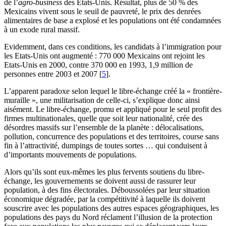
de l’
agro-business
des Etats-Unis. Résultat, plus de 50 % des
Mexicains vivent sous le seuil de pauvreté, le prix des denrées
alimentaires de base a explosé et les populations ont été condamnées
à un exode rural massif.
Evidemment, dans ces conditions, les candidats à l’immigration pour
les Etats-Unis ont augmenté : 770 000 Mexicains ont rejoint les
Etats-Unis en 2000, contre 370 000 en 1993, 1,9 million de
personnes entre 2003 et 2007
[
5
]
.
L’apparent paradoxe selon lequel le libre-échange créé la « frontière-
muraille », une militarisation de celle-ci, s’explique donc ainsi
aisément. Le libre-échange, promu et appliqué pour le seul profit des
firmes multinationales, quelle que soit leur nationalité, crée des
désordres massifs sur l’ensemble de la planète : délocalisations,
pollution, concurrence des populations et des territoires, course sans
fin à l’attractivité, dumpings de toutes sortes … qui conduisent à
d’importants mouvements de populations.
Alors qu’ils sont eux-mêmes les plus fervents soutiens du libre-
échange, les gouvernements se doivent aussi de rassurer leur
population, à des fins électorales. Déboussolées par leur situation
économique dégradée, par la compétitivité à laquelle ils doivent
souscrire avec les populations des autres espaces géographiques, les
populations des pays du Nord réclament l’illusion de la protection