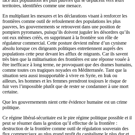
face aux populations les plus pauvres qui se déplacent vers leurs
territoires, identifiées comme une menace.
En multipliant les mesures et les déclarations visant à renforcer les
frontières comme outil de refoulement des populations les plus
pauvres, les gouvernements se retrouvent dans une position de
pompiers pyromanes, puisqu’ils doivent juguler les désordres qu’ils
ont eux mêmes créés, en supprimant à la frontière son rôle de
régulateur commercial. Cette posture devient même d’un cynisme
absolu lorsque ces dirigeants politiques entretiennent auprès des
populations cette peur devant les afflux de migrants. Car ils savent
très bien que la militarisation des frontières est une réponse vouée à
être inefficace à long terme, ne provoquant que des drames humains,
comme toutes ces tragiques noyades en Méditerranée. Tant que la
situation sera aussi insupportable à vivre en Syrie, en Irak ou
ailleurs, les hommes et les femmes prendront toujours le risque de
fuir vers l’impossible plutôt que de rester se condamner à une mort
certaine.
Que les gouvernements nient cette évidence humaine est un crime
politique.
Ce régime libéral-sécuritaire est le pire régime politique possible et il
peut se résumer dans la gestion qu’il effectue de la frontière :
destruction de la frontière comme outil de régulation souverain des
flux commerciaux au plus grand profit du capitalisme le plus dur et