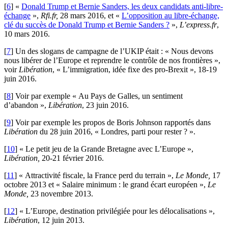
[
6
]
«
Donald Trump et Bernie Sanders, les deux candidats anti-libre-
échange
»,
Rfi.fr,
28 mars 2016, et «
L’opposition au libre-échange,
clé du succès de Donald Trump et Bernie Sanders ?
»,
L’express.fr
,
10 mars 2016.
[
7
]
Un des slogans de campagne de l’UKIP était : « Nous devons
nous libérer de l’Europe et reprendre le contrôle de nos frontières »,
voir
Libération
, « L’immigration, idée fixe des pro-Brexit », 18-19
juin 2016.
[
8
]
Voir par exemple « Au Pays de Galles, un sentiment
d’abandon »,
Libération
, 23 juin 2016.
[
9
]
Voir par exemple les propos de Boris Johnson rapportés dans
Libération
du 28 juin 2016, « Londres, parti pour rester ? ».
[
10
]
« Le petit jeu de la Grande Bretagne avec L’Europe »,
Libération,
20-21 février 2016.
[
11
]
« Attractivité fiscale, la France perd du terrain »,
Le Monde,
17
octobre 2013 et « Salaire minimum : le grand écart européen »,
Le
Monde,
23 novembre 2013.
[
12
]
« L’Europe, destination privilégiée pour les délocalisations »,
Libération
, 12 juin 2013.