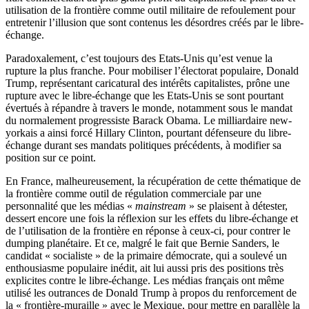
utilisation de la frontière comme outil militaire de refoulement pour
entretenir l’illusion que sont contenus les désordres créés par le libre-
échange.
Paradoxalement, c’est toujours des Etats-Unis qu’est venue la
rupture la plus franche. Pour mobiliser l’électorat populaire, Donald
Trump, représentant caricatural des intérêts capitalistes, prône une
rupture avec le libre-échange que les Etats-Unis se sont pourtant
évertués à répandre à travers le monde, notamment sous le mandat
du normalement progressiste Barack Obama. Le milliardaire new-
yorkais a ainsi forcé Hillary Clinton, pourtant défenseure du libre-
échange durant ses mandats politiques précédents, à modifier sa
position sur ce point.
En France, malheureusement, la récupération de cette thématique de
la frontière comme outil de régulation commerciale par une
personnalité que les médias «
mainstream
» se plaisent à détester,
dessert encore une fois la réflexion sur les effets du libre-échange et
de l’utilisation de la frontière en réponse à ceux-ci, pour contrer le
dumping planétaire. Et ce, malgré le fait que Bernie Sanders, le
candidat « socialiste » de la primaire démocrate, qui a soulevé un
enthousiasme populaire inédit, ait lui aussi pris des positions très
explicites contre le libre-échange. Les médias français ont même
utilisé les outrances de Donald Trump à propos du renforcement de
la « frontière-muraille » avec le Mexique, pour mettre en parallèle la