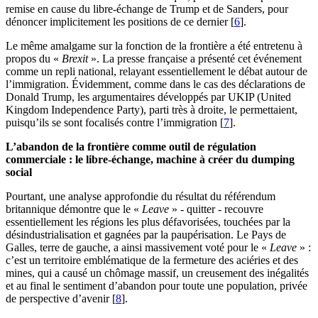
remise en cause du libre-échange de Trump et de Sanders, pour
dénoncer implicitement les positions de ce dernier
[
6
]
.
Le même amalgame sur la fonction de la frontière a été entretenu à
propos du «
Brexit
». La presse française a présenté cet événement
comme un repli national, relayant essentiellement le débat autour de
l’immigration. Évidemment, comme dans le cas des déclarations de
Donald Trump, les argumentaires développés par UKIP (United
Kingdom Independence Party), parti très à droite, le permettaient,
puisqu’ils se sont focalisés contre l’immigration
[
7
]
.
L’abandon de la frontière comme outil de régulation
commerciale : le libre-échange, machine à créer du dumping
social
Pourtant, une analyse approfondie du résultat du référendum
britannique démontre que le «
Leave
» - quitter - recouvre
essentiellement les régions les plus défavorisées, touchées par la
désindustrialisation et gagnées par la paupérisation. Le Pays de
Galles, terre de gauche, a ainsi massivement voté pour le «
Leave
» :
c’est un territoire emblématique de la fermeture des aciéries et des
mines, qui a causé un chômage massif, un creusement des inégalités
et au final le sentiment d’abandon pour toute une population, privée
de perspective d’avenir
[
8
]
.