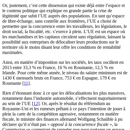
Or, justement, c’est cette dissension qui existe déjà entre l’espace et
le contenu politique qui explique en grande partie la crise de
légitimité que subit l’UE auprès des populations. En tant qu’espace
de libre-échange, sans contrôle aux frontières, l’UE a choisi de
permettre que la concurrence entre les travailleurs, les législations, le
droit social, la fiscalité, etc. s’exerce à plein. L’UE est un espace où
les marchandises et les capitaux circulent sans régulation, laissant la
possibilité aux entreprises de délocaliser leurs productions sur le
territoire où le moins disant leur offre les conditions de rentabilité
maximales.
Ainsi, en matière d’imposition sur les sociétés, les taux oscillent en
2013 entre 33,3 % en France, 16 % en Roumanie, 12,5 % en
Irlande. Pour cette même année, le niveau du salaire minimum est de
1430 € mensuels bruts en France, 753 € en Espagne, 179 € en
Roumanie
[
11
]
.
Rien d’étonnant donc à ce que les délocalisations les plus massives,
notamment dans l’industrie automobile, s’effectuent majoritairement
au sein de l’UE
[
12
]
. Or, après le résultat du référendum au
Royaume-Uni et les rumeurs prêtant à ce pays l’intention de jouer à
plein la carte de la compétition agressive, notamment en matière
fiscale, le ministre des finances allemand Wolfgang Schaüble à pu
déclarer qu’il n’était pas «
opposé à la concurrence fiscale
», la
Commission se contentant de rappeler que pour partager un espace