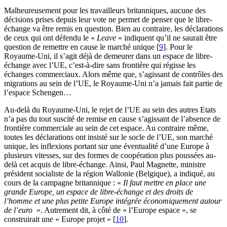
Malheureusement pour les travailleurs britanniques, aucune des
décisions prises depuis leur vote ne permet de penser que le libre-
échange va être remis en question. Bien au contraire, les déclarations
de ceux qui ont défendu le «
Leave
» indiquent qu’il ne saurait être
question de remettre en cause le marché unique
[
9
]
. Pour le
Royaume-Uni, il s’agit déjà de demeurer dans un espace de libre-
échange avec l’UE, c’est-à-dire sans frontière qui régisse les
échanges commerciaux. Alors même que, s’agissant de contrôles des
migrations au sein de l’UE, le Royaume-Uni n’a jamais fait partie de
l’espace Schengen…
Au-delà du Royaume-Uni, le rejet de l’UE au sein des autres Etats
n’a pas du tout suscité de remise en cause s’agissant de l’absence de
frontière commerciale au sein de cet espace. Au contraire même,
toutes les déclarations ont insisté sur le socle de l’UE, son marché
unique, les inflexions portant sur une éventualité d’une Europe à
plusieurs vitesses, sur des formes de coopération plus poussées au-
delà cet acquis de libre-échange. Ainsi, Paul Magnette, ministre
président socialiste de la région Wallonie (Belgique), a indiqué, au
cours de la campagne britannique : «
Il faut mettre en place une
grande Europe, un espace de libre-échange et des droits de
l’homme et une plus petite Europe intégrée économiquement autour
de l’euro
». Autrement dit, à côté de « l’Europe espace », se
construirait une « Europe projet »
[
10
]
.