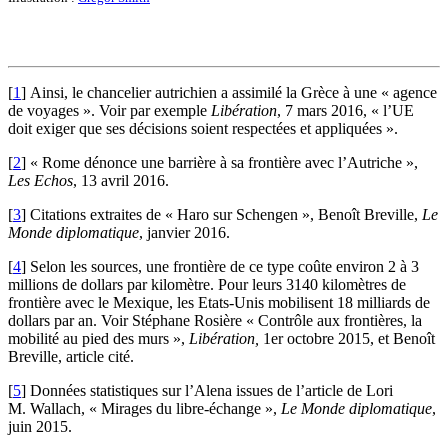
[
1
]
Ainsi, le chancelier autrichien a assimilé la Grèce à une « agence
de voyages ». Voir par exemple
Libération
, 7 mars 2016, « l’UE
doit exiger que ses décisions soient respectées et appliquées ».
[
2
]
« Rome dénonce une barrière à sa frontière avec l’Autriche »,
Les Echos
, 13 avril 2016.
[
3
]
Citations extraites de « Haro sur Schengen », Benoît Breville,
Le
Monde diplomatique
, janvier 2016.
[
4
]
Selon les sources, une frontière de ce type coûte environ 2 à 3
millions de dollars par kilomètre. Pour leurs 3140 kilomètres de
frontière avec le Mexique, les Etats-Unis mobilisent 18 milliards de
dollars par an. Voir Stéphane Rosière « Contrôle aux frontières, la
mobilité au pied des murs »,
Libération,
1er octobre 2015, et Benoît
Breville, article cité.
[
5
]
Données statistiques sur l’Alena issues de l’article de Lori
M. Wallach, « Mirages du libre-échange »,
Le Monde diplomatique
,
juin 2015.