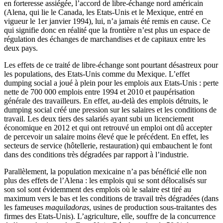
en forteresse assiégée, l’accord de libre-échange nord américain
(Alena, qui lie le Canada, les Etats-Unis et le Mexique, entré en
vigueur le 1er janvier 1994), lui, n’a jamais été remis en cause. Ce
qui signifie donc en réalité que la frontière n’est plus un espace de
régulation des échanges de marchandises et de capitaux entre les
deux pays.
Les effets de ce traité de libre-échange sont pourtant désastreux pour
les populations, des Etats-Unis comme du Mexique. L’effet
dumping social a joué à plein pour les emplois aux Etats-Unis : perte
nette de 700 000 emplois entre 1994 et 2010 et paupérisation
générale des travailleurs. En effet, au-delà des emplois détruits, le
dumping social créé une pression sur les salaires et les conditions de
travail. Les deux tiers des salariés ayant subi un licenciement
économique en 2012 et qui ont retrouvé un emploi ont dû accepter
de percevoir un salaire moins élevé que le précédent. En effet, les
secteurs de service (hôtellerie, restauration) qui embauchent le font
dans des conditions très dégradées par rapport à l’industrie.
Parallèlement, la population mexicaine n’a pas bénéficié elle non
plus des effets de l’Alena : les emplois qui se sont délocalisés sur
son sol sont évidemment des emplois où le salaire est tiré au
maximum vers le bas et les conditions de travail très dégradées (dans
les fameuses
maquiladoras
, usines de production sous-traitantes des
firmes des Etats-Unis). L’agriculture, elle, souffre de la concurrence