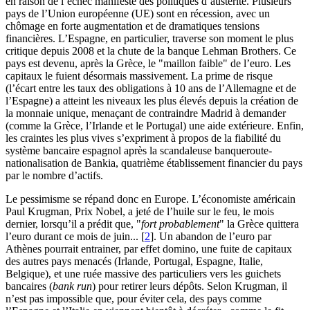
en raison de l’échec manifeste des politiques d’austérité. Plusieurs
pays de l’Union européenne (UE) sont en récession, avec un
chômage en forte augmentation et de dramatiques tensions
financières. L’Espagne, en particulier, traverse son moment le plus
critique depuis 2008 et la chute de la banque Lehman Brothers. Ce
pays est devenu, après la Grèce, le "maillon faible" de l’euro. Les
capitaux le fuient désormais massivement. La prime de risque
(l’écart entre les taux des obligations à 10 ans de l’Allemagne et de
l’Espagne) a atteint les niveaux les plus élevés depuis la création de
la monnaie unique, menaçant de contraindre Madrid à demander
(comme la Grèce, l’Irlande et le Portugal) une aide extérieure. Enfin,
les craintes les plus vives s’expriment à propos de la fiabilité du
système bancaire espagnol après la scandaleuse banqueroute-
nationalisation de Bankia, quatrième établissement financier du pays
par le nombre d’actifs.
Le pessimisme se répand donc en Europe. L’économiste américain
Paul Krugman, Prix Nobel, a jeté de l’huile sur le feu, le mois
dernier, lorsqu’il a prédit que, "
fort probablement
" la Grèce quittera
l’euro durant ce mois de juin...
[
2
]
. Un abandon de l’euro par
Athènes pourrait entrainer, par effet domino, une fuite de capitaux
des autres pays menacés (Irlande, Portugal, Espagne, Italie,
Belgique), et une ruée massive des particuliers vers les guichets
bancaires (
bank run
) pour retirer leurs dépôts. Selon Krugman, il
n’est pas impossible que, pour éviter cela, des pays comme