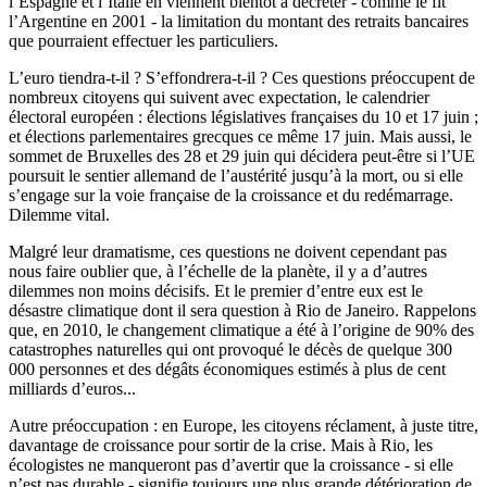
l’Espagne et l’Italie en viennent bientôt à décréter - comme le fit
l’Argentine en 2001 - la limitation du montant des retraits bancaires
que pourraient effectuer les particuliers.
L’euro tiendra-t-il ? S’effondrera-t-il ? Ces questions préoccupent de
nombreux citoyens qui suivent avec expectation, le calendrier
électoral européen : élections législatives françaises du 10 et 17 juin ;
et élections parlementaires grecques ce même 17 juin. Mais aussi, le
sommet de Bruxelles des 28 et 29 juin qui décidera peut-être si l’UE
poursuit le sentier allemand de l’austérité jusqu’à la mort, ou si elle
s’engage sur la voie française de la croissance et du redémarrage.
Dilemme vital.
Malgré leur dramatisme, ces questions ne doivent cependant pas
nous faire oublier que, à l’échelle de la planète, il y a d’autres
dilemmes non moins décisifs. Et le premier d’entre eux est le
désastre climatique dont il sera question à Rio de Janeiro. Rappelons
que, en 2010, le changement climatique a été à l’origine de 90% des
catastrophes naturelles qui ont provoqué le décès de quelque 300
000 personnes et des dégâts économiques estimés à plus de cent
milliards d’euros...
Autre préoccupation : en Europe, les citoyens réclament, à juste titre,
davantage de croissance pour sortir de la crise. Mais à Rio, les
écologistes ne manqueront pas d’avertir que la croissance - si elle
n’est pas durable - signifie toujours une plus grande détérioration de