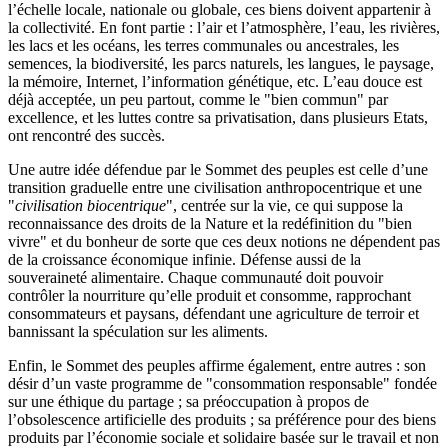
l’échelle locale, nationale ou globale, ces biens doivent appartenir à
la collectivité. En font partie : l’air et l’atmosphère, l’eau, les rivières,
les lacs et les océans, les terres communales ou ancestrales, les
semences, la biodiversité, les parcs naturels, les langues, le paysage,
la mémoire, Internet, l’information génétique, etc. L’eau douce est
déjà acceptée, un peu partout, comme le "bien commun" par
excellence, et les luttes contre sa privatisation, dans plusieurs Etats,
ont rencontré des succès.
Une autre idée défendue par le Sommet des peuples est celle d’une
transition graduelle entre une civilisation anthropocentrique et une
"
civilisation biocentrique
", centrée sur la vie, ce qui suppose la
reconnaissance des droits de la Nature et la redéfinition du "bien
vivre" et du bonheur de sorte que ces deux notions ne dépendent pas
de la croissance économique infinie. Défense aussi de la
souveraineté alimentaire. Chaque communauté doit pouvoir
contrôler la nourriture qu’elle produit et consomme, rapprochant
consommateurs et paysans, défendant une agriculture de terroir et
bannissant la spéculation sur les aliments.
Enfin, le Sommet des peuples affirme également, entre autres : son
désir d’un vaste programme de "consommation responsable" fondée
sur une éthique du partage ; sa préoccupation à propos de
l’obsolescence artificielle des produits ; sa préférence pour des biens
produits par l’économie sociale et solidaire basée sur le travail et non