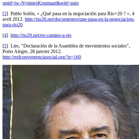
smid=tw-NytimesKrugman&seid=auto
[
3
]
Pablo Solón, « ¿Qué pasa en la negociación para Rio+20 ? », 4
avril 2012.
http://rio20.net/documentos/que-pasa-en-la-negociacion-
para-rio20
[
4
]
http://rio20.net/en-camino-a-rio
[
5
]
Lire, "Declaración de la Asamblea de movimientos sociales",
Porto Alegre, 28 janvier 2012.
http://redconvergenciasocial.org/?p=160