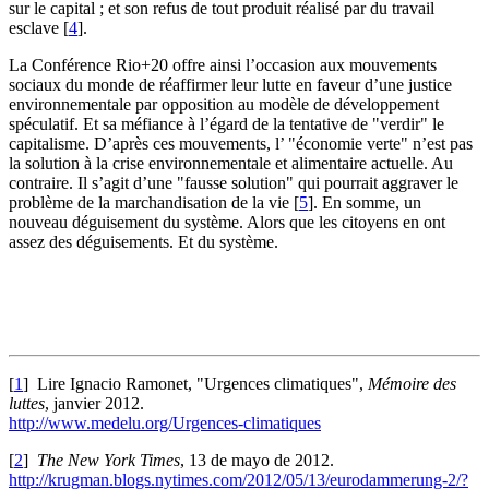
sur le capital ; et son refus de tout produit réalisé par du travail
esclave
[
4
]
.
La Conférence Rio+20 offre ainsi l’occasion aux mouvements
sociaux du monde de réaffirmer leur lutte en faveur d’une justice
environnementale par opposition au modèle de développement
spéculatif. Et sa méfiance à l’égard de la tentative de "verdir" le
capitalisme. D’après ces mouvements, l’ "économie verte" n’est pas
la solution à la crise environnementale et alimentaire actuelle. Au
contraire. Il s’agit d’une "fausse solution" qui pourrait aggraver le
problème de la marchandisation de la vie
[
5
]
. En somme, un
nouveau déguisement du système. Alors que les citoyens en ont
assez des déguisements. Et du système.
[
1
]
Lire Ignacio Ramonet, "Urgences climatiques",
Mémoire des
luttes
, janvier 2012.
http://www.medelu.org/Urgences-climatiques
[
2
]
The New York Times
, 13 de mayo de 2012.
http://krugman.blogs.nytimes.com/2012/05/13/eurodammerung-2/?