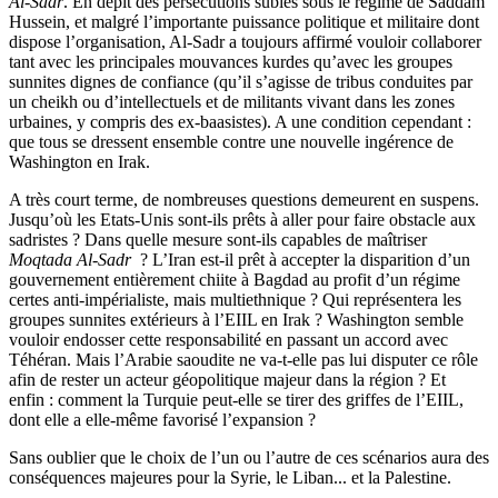
Al-Sadr
. En dépit des persécutions subies sous le régime de Saddam
Hussein, et malgré l’importante puissance politique et militaire dont
dispose l’organisation, Al-Sadr a toujours affirmé vouloir collaborer
tant avec les principales mouvances kurdes qu’avec les groupes
sunnites dignes de confiance (qu’il s’agisse de tribus conduites par
un cheikh ou d’intellectuels et de militants vivant dans les zones
urbaines, y compris des ex-baasistes). A une condition cependant :
que tous se dressent ensemble contre une nouvelle ingérence de
Washington en Irak.
A très court terme, de nombreuses questions demeurent en suspens.
Jusqu’où les Etats-Unis sont-ils prêts à aller pour faire obstacle aux
sadristes ? Dans quelle mesure sont-ils capables de maîtriser
Moqtada Al-Sadr
? L’Iran est-il prêt à accepter la disparition d’un
gouvernement entièrement chiite à Bagdad au profit d’un régime
certes anti-impérialiste, mais multiethnique ? Qui représentera les
groupes sunnites extérieurs à l’EIIL en Irak ? Washington semble
vouloir endosser cette responsabilité en passant un accord avec
Téhéran. Mais l’Arabie saoudite ne va-t-elle pas lui disputer ce rôle
afin de rester un acteur géopolitique majeur dans la région ? Et
enfin : comment la Turquie peut-elle se tirer des griffes de l’EIIL,
dont elle a elle-même favorisé l’expansion ?
Sans oublier que le choix de l’un ou l’autre de ces scénarios aura des
conséquences majeures pour la Syrie, le Liban... et la Palestine.