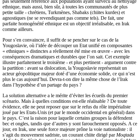
pas seulement référence aux populations ayant survécu au nettoyage
ethnique, mais aussi, bien sûr, à toutes les communautés de plus
petite taille - chrétiens, Turkmènes, Shabaks (chiites kurdes) et
agnostiques (ne se revendiquant pas comme tels). De fait, une
parfaite homogénéité ethnique est un objectif irréalisable, en Irak
comme ailleurs.
Pour s’en convaincre, il suffit de se pencher sur le cas de la
Yougoslavie, où l’idée de découper un Etat unifié en composantes
« ethniques » distinctes a réellement été mise en œuvre - avec les
conséquences dramatiques et durables que l’on sait. Cet exemple
illustre parfaitement le troisième - et plus pertinent - argument contre
la partition : avant sa dislocation, la Yougoslavie représentait un
acteur géopolitique majeur doté d’une économie solide, ce qui n’est
plus le cas aujourd’hui. Devra-t-on dire la même chose de l’Irak
dans l’hypothèse d’un partage du pays ?
La solution alternative a le mérite d’éviter les écueils du premier
scénario. Mais à quelles conditions est-elle réalisable ? De toute
évidence, elle ne peut reposer que sur le refus du rôle impérialiste
joué par les Etats-Unis (et par le monde occidental en général) dans
le pays. C’est la raison pour laquelle certains groupes la défendent
bec et ongles, tandis que d’autres y sont farouchement opposés. A ce
jour, en Irak, une seule force majeure prône la voie nationaliste : il
s’agit du mouvement sadriste, un courant chiite dirigé par
Moqtada