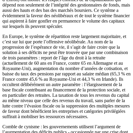
dépend non seulement de l’intégrité des gestionnaires de fonds, mais
aussi des hauts et des bas des marchés boursiers. Ce système a
évidemment la faveur des néolibéraux et de tout le système financier
qui aspirent à faire gonfler en permanence le volume des capitaux
sur lesquels ils peuvent spéculer.
En Europe, le système de répartition reste largement majoritaire, et
c’est sur lui que porte l’offensive néolibérale. Au nom de la
progression de l’espérance de vie, il s’agit de faire croire que la
solution à ses déficits ne peut être trouvée que par une combinaison
de trois paramètres : report de l’âge du droit à la retraite
(actuellement de 60 ans en France, contre 65 en Allemagne et au
Royaume-Uni), augmentation du nombre d’années de cotisation, et
baisse du taux des pensions par rapport au salaire médian (65,3 % en
France contre 45,6 % au Royaume-Uni et 44,3 % en Irlande). Ils
occultent délibérément un autre paramètre : l’élargissement de la
base fiscale contribuant au financement de la protection sociale, et
en particulier des retraites. La taxation de tous les revenus du capital
au même niveau que celle des revenus du travail, sans parler de la
lutte contre l’évasion fiscale ou la suppression des multiples mesures
de faveur dont bénéficient les entreprises et catégories privilégiées
suffirait à mobiliser les ressources nécessaires.
Comble de cynisme : les gouvernements utilisent l’argument de
l’augmentation des déficits publics - occasionnée par une crise dont