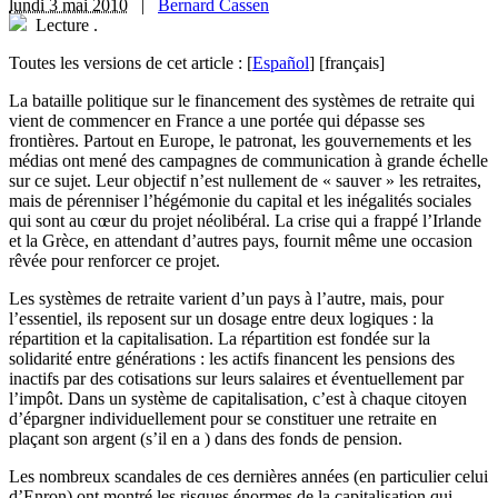
lundi 3 mai 2010
|
Bernard Cassen
Lecture
.
Toutes les versions de cet article :
[
Español
]
[français]
La bataille politique sur le financement des systèmes de retraite qui
vient de commencer en France a une portée qui dépasse ses
frontières. Partout en Europe, le patronat, les gouvernements et les
médias ont mené des campagnes de communication à grande échelle
sur ce sujet. Leur objectif n’est nullement de « sauver » les retraites,
mais de pérenniser l’hégémonie du capital et les inégalités sociales
qui sont au cœur du projet néolibéral. La crise qui a frappé l’Irlande
et la Grèce, en attendant d’autres pays, fournit même une occasion
rêvée pour renforcer ce projet.
Les systèmes de retraite varient d’un pays à l’autre, mais, pour
l’essentiel, ils reposent sur un dosage entre deux logiques : la
répartition et la capitalisation. La répartition est fondée sur la
solidarité entre générations : les actifs financent les pensions des
inactifs par des cotisations sur leurs salaires et éventuellement par
l’impôt. Dans un système de capitalisation, c’est à chaque citoyen
d’épargner individuellement pour se constituer une retraite en
plaçant son argent (s’il en a ) dans des fonds de pension.
Les nombreux scandales de ces dernières années (en particulier celui
d’Enron) ont montré les risques énormes de la capitalisation qui