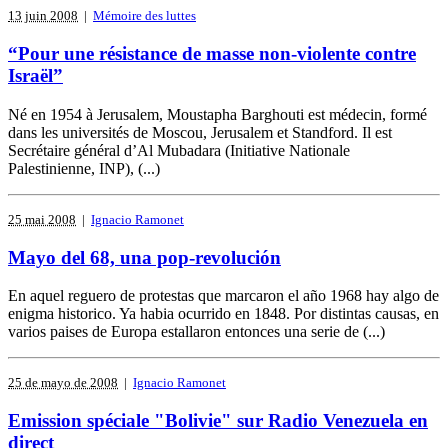
13 juin 2008
|
Mémoire des luttes
“Pour une résistance de masse non-violente contre
Israël”
Né en 1954 à Jerusalem, Moustapha Barghouti est médecin, formé
dans les universités de Moscou, Jerusalem et Standford. Il est
Secrétaire général d’Al Mubadara (Initiative Nationale
Palestinienne, INP), (...)
25 mai 2008
|
Ignacio Ramonet
Mayo del 68, una pop-revolución
En aquel reguero de protestas que marcaron el año 1968 hay algo de
enigma historico. Ya habia ocurrido en 1848. Por distintas causas, en
varios paises de Europa estallaron entonces una serie de (...)
25 de mayo de 2008
|
Ignacio Ramonet
Emission spéciale "Bolivie" sur Radio Venezuela en
direct