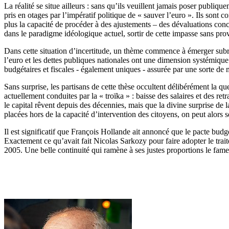
La réalité se situe ailleurs : sans qu’ils veuillent jamais poser publi
pris en otages par l’impératif politique de « sauver l’euro ». Ils sont
plus la capacité de procéder à des ajustements – des dévaluations co
dans le paradigme idéologique actuel, sortir de cette impasse sans pro
Dans cette situation d’incertitude, un thème commence à émerger subrep
l’euro et les dettes publiques nationales ont une dimension systémiqu
budgétaires et fiscales - également uniques - assurée par une sorte de 
Sans surprise, les partisans de cette thèse occultent délibérément la que
actuellement conduites par la « troïka » : baisse des salaires et des ret
le capital rêvent depuis des décennies, mais que la divine surprise de l
placées hors de la capacité d’intervention des citoyens, on peut alors
Il est significatif que François Hollande ait annoncé que le pacte bud
Exactement ce qu’avait fait Nicolas Sarkozy pour faire adopter le trai
2005. Une belle continuité qui ramène à ses justes proportions le f