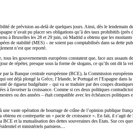
bilité de prévision au-delà de quelques jours. Ainsi, dès le lendemain d
pagne n’avait pu placer ses obligations qu’à des taux prohibitifs (près 
u à Bruxelles les 28 et 29 juin, où Madrid a obtenu que les montants n
opéen de stabilité (MES) – ne soient pas comptabilisés dans sa dette pu
glement n’est que reporté.
e, tous les gouvernements européens constatent que, face aux assauts des
jour de répéter, presque sous la forme de slogans, ce qu’ils ont dit la vei
ée par la Banque centrale européenne (BCE), la Commission européenne 
ui ont déjà plongé la Grèce, l’Irlande, le Portugal et l’Espagne dans la
olonté de rigueur budgétaire – qui va se traduire par des coupes drastiqu
s à favoriser la croissance. Comme si ces deux politiques contradictoi
semestres ou des années – était compatible avec les échéances politiques
à une vaste opération de bourrage de crâne de l’opinion publique français
 obtenu en contrepartie un « pacte de croissance ». En fait, il s’agit d
e la BCE et la mutualisation des dettes souveraines des Etats. Sur ces qu
ésidentiel et ministériels parisiens…