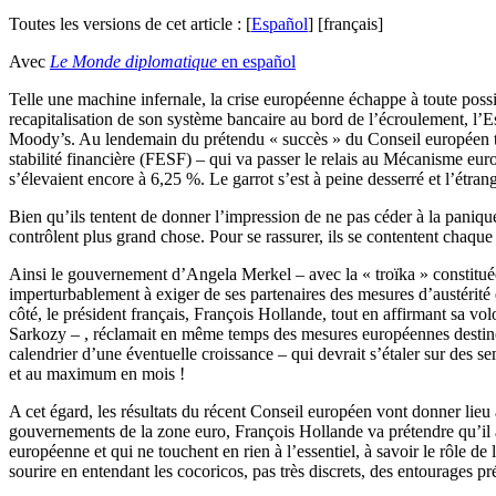
Toutes les versions de cet article :
[
Español
]
[français]
Avec
Le Monde diplomatique
en español
T
elle une machine infernale, la crise européenne échappe à toute possi
recapitalisation de son système bancaire au bord de l’écroulement, l’Es
Moody’s. Au lendemain du prétendu « succès » du Conseil européen ten
stabilité financière (FESF) – qui va passer le relais au Mécanisme eur
s’élevaient encore à 6,25 %. Le garrot s’est à peine desserré et l’étran
Bien qu’ils tentent de donner l’impression de ne pas céder à la paniqu
contrôlent plus grand chose. Pour se rassurer, ils se contentent chaque 
Ainsi le gouvernement d’Angela Merkel – avec la « troïka » constitu
imperturbablement à exiger de ses partenaires des mesures d’austérité q
côté, le président français, François Hollande, tout en affirmant sa v
Sarkozy – , réclamait en même temps des mesures européennes destinée
calendrier d’une éventuelle croissance – qui devrait s’étaler sur des 
et au maximum en mois !
A cet égard, les résultats du récent Conseil européen vont donner lieu 
gouvernements de la zone euro, François Hollande va prétendre qu’il a
européenne et qui ne touchent en rien à l’essentiel, à savoir le rôle d
sourire en entendant les cocoricos, pas très discrets, des entourages pr