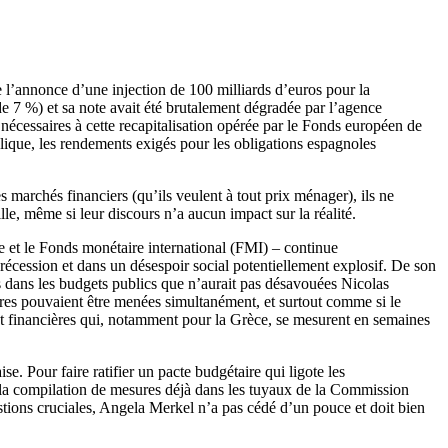
e l’annonce d’une injection de 100 milliards d’euros pour la
de 7 %) et sa note avait été brutalement dégradée par l’agence
écessaires à cette recapitalisation opérée par le Fonds européen de
blique, les rendements exigés pour les obligations espagnoles
 marchés financiers (qu’ils veulent à tout prix ménager), ils ne
lle, même si leur discours n’a aucun impact sur la réalité.
et le Fonds monétaire international (FMI) – continue
 récession et dans un désespoir social potentiellement explosif. De son
es dans les budgets publics que n’aurait pas désavouées Nicolas
res pouvaient être menées simultanément, et surtout comme si le
 et financières qui, notamment pour la Grèce, se mesurent en semaines
e. Pour faire ratifier un pacte budgétaire qui ligote les
e la compilation de mesures déjà dans les tuyaux de la Commission
estions cruciales, Angela Merkel n’a pas cédé d’un pouce et doit bien