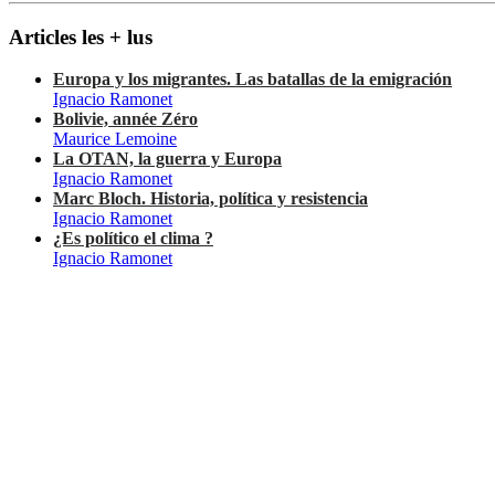
Articles les + lus
Europa y los migrantes. Las batallas de la emigración
Ignacio Ramonet
Bolivie, année Zéro
Maurice Lemoine
La OTAN, la guerra y Europa
Ignacio Ramonet
Marc Bloch. Historia, política y resistencia
Ignacio Ramonet
¿Es político el clima ?
Ignacio Ramonet