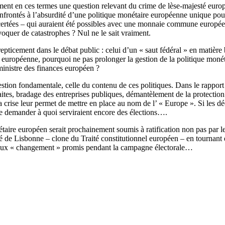
quement en ces termes une question relevant du crime de lèse-majesté euro
 confrontés à l’absurdité d’une politique monétaire européenne unique po
ncertées – qui auraient été possibles avec une monnaie commune europée
voquer de catastrophes ? Nul ne le sait vraiment.
ticement dans le débat public : celui d’un « saut fédéral » en matière 
e européenne, pourquoi ne pas prolonger la gestion de la politique monét
ministre des finances européen ?
stion fondamentale, celle du contenu de ces politiques. Dans le rapport de
raites, bradage des entreprises publiques, démantèlement de la protection 
a crise leur permet de mettre en place au nom de l’ « Europe ». Si les dé
 se demander à quoi serviraient encore des élections….
gétaire européen serait prochainement soumis à ratification non pas par 
té de Lisbonne – clone du Traité constitutionnel européen – en tournant
ameux « changement » promis pendant la campagne électorale…