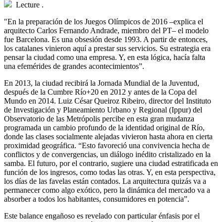
Lecture
.
"
En la preparación de los Juegos Olímpicos de 2016 –explica el
arquitecto Carlos Fernando Andrade, miembro del PT– el modelo
fue Barcelona. Es una obsesión desde 1993. A partir de entonces,
los catalanes vinieron aquí a prestar sus servicios. Su estrategia era
pensar la ciudad como una empresa. Y, en esta lógica, hacía falta
una efemérides de grandes acontecimientos”.
En 2013, la ciudad recibirá la Jornada Mundial de la Juventud,
después de la Cumbre Río+20 en 2012 y antes de la Copa del
Mundo en 2014. Luiz César Queiroz Ribeiro, director del Instituto
de Investigación y Planeamiento Urbano y Regional (Ippur) del
Observatorio de las Metrópolis percibe en esta gran mudanza
programada un cambio profundo de la identidad original de Río,
donde las clases socialmente alejadas vivieron hasta ahora en cierta
proximidad geográfica. “Esto favoreció una convivencia hecha de
conflictos y de convergencias, un diálogo inédito cristalizado en la
samba. El futuro, por el contrario, sugiere una ciudad estratificada en
función de los ingresos, como todas las otras. Y, en esta perspectiva,
los días de las favelas están contados. La arquitectura quizás va a
permanecer como algo exótico, pero la dinámica del mercado va a
absorber a todos los habitantes, consumidores en potencia”.
Este balance engañoso es revelado con particular énfasis por el