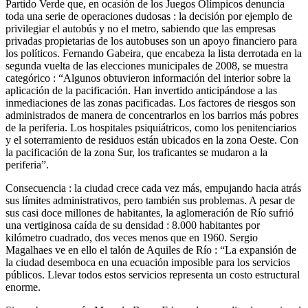
Partido Verde que, en ocasión de los Juegos Olímpicos denuncia
toda una serie de operaciones dudosas : la decisión por ejemplo de
privilegiar el autobús y no el metro, sabiendo que las empresas
privadas propietarias de los autobuses son un apoyo financiero para
los políticos. Fernando Gabeira, que encabeza la lista derrotada en la
segunda vuelta de las elecciones municipales de 2008, se muestra
categórico : “Algunos obtuvieron información del interior sobre la
aplicación de la pacificación. Han invertido anticipándose a las
inmediaciones de las zonas pacificadas. Los factores de riesgos son
administrados de manera de concentrarlos en los barrios más pobres
de la periferia. Los hospitales psiquiátricos, como los penitenciarios
y el soterramiento de residuos están ubicados en la zona Oeste. Con
la pacificación de la zona Sur, los traficantes se mudaron a la
periferia”.
Consecuencia : la ciudad crece cada vez más, empujando hacia atrás
sus límites administrativos, pero también sus problemas. A pesar de
sus casi doce millones de habitantes, la aglomeración de Río sufrió
una vertiginosa caída de su densidad : 8.000 habitantes por
kilómetro cuadrado, dos veces menos que en 1960. Sergio
Magalhaes ve en ello el talón de Aquiles de Río : “La expansión de
la ciudad desemboca en una ecuación imposible para los servicios
públicos. Llevar todos estos servicios representa un costo estructural
enorme.