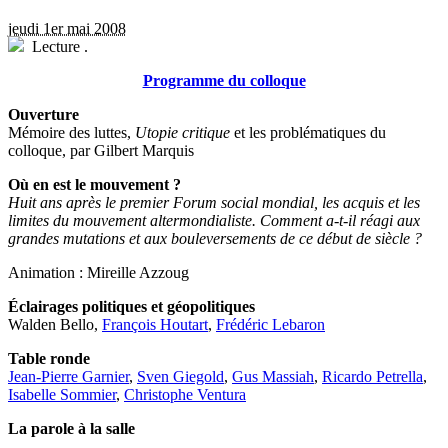
jeudi 1er mai 2008
Lecture
.
Programme du colloque
Ouverture
Mémoire des luttes,
Utopie critique
et les problématiques du
colloque, par Gilbert Marquis
Où en est le mouvement ?
Huit ans après le premier Forum social mondial, les acquis et les
limites du mouvement altermondialiste. Comment a-t-il réagi aux
grandes mutations et aux bouleversements de ce début de siècle ?
Animation : Mireille Azzoug
Éclairages politiques et géopolitiques
Walden Bello,
François Houtart
,
Frédéric Lebaron
Table ronde
Jean-Pierre Garnier
,
Sven Giegold
,
Gus Massiah
,
Ricardo Petrella
,
Isabelle Sommier
,
Christophe Ventura
La parole à la salle